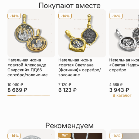
Покупают вместе
Оставить отзыв
Имя
*
-14%
-14%
-14%
Телефон
*
Отзыв
*
Нательная икона
Нательная икона
Нательная ико
«святой Александр
«святая Светлана
«Святая Наде
Свирский» ПД66
(Фотиния)» серебро/
серебро
серебро/золочение
золочение
10 080
₽
7 120
₽
4 585
₽
Прикрепить фото
8 669
₽
6 123
₽
3 943
₽
В каталог
До 5 фото, JPG/PNG/WEBP, не более 5 МБ каждое
Рекомендуем
Хит
-14%
-14%