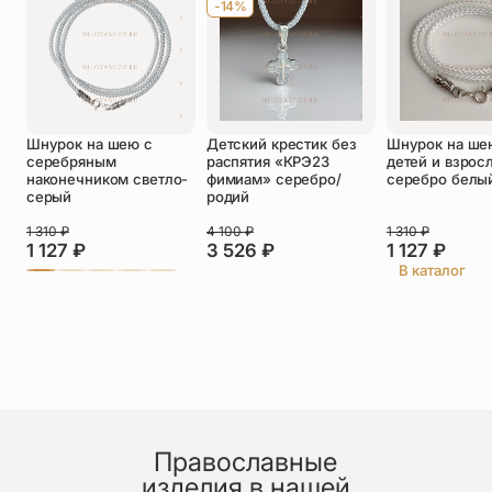
-14%
Оставить отзыв
Подтверждаю свое согласие с
Шнурок на шею с
Детский крестик без
Шнурок на ше
политикой конфиденциальности
и даю
серебряным
распятия «КРЭ23
детей и взрос
согласие на обработку персональных
наконечником светло-
фимиам» серебро/
серебро белы
данных
серый
родий
Пока нет отзывов. Будьте первым!
1 310
₽
4 100
₽
1 310
₽
1 127
₽
3 526
₽
1 127
₽
В каталог
Православные
изделия в нашей