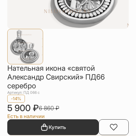
Упаковка
Цепи
Чётки
Шнурки на
шею
Другое
Нательная икона «святой
Александр Свирский» ПД66
серебро
Артикул: ПД 066 с
-14%
5 900
₽
6 860
₽
Есть в наличии
Купить