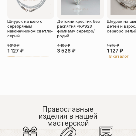
Оставить отзыв
Шнурок на шею с
Детский крестик без
Шнурок на ше
Подтверждаю свое согласие с
серебряным
распятия «КРЭ23
детей и взро
политикой конфиденциальности
и
наконечником светло-
фимиам» серебро/
серебро белы
даю согласие на обработку
серый
родий
персональных данных
Пока нет отзывов. Будьте первым!
1 310
₽
4 100
₽
1 310
₽
1 127
₽
3 526
₽
1 127
₽
В каталог
Православные
изделия в нашей
мастерской