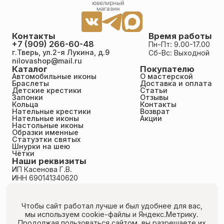
Контакты
Время работы
+7 (909) 266-60-48
Пн-Пт: 9.00-17.00
г.Тверь, ул.2-я Лукина, д.9
Сб-Вс: Выходной
nilovashop@mail.ru
Каталог
Покупателю
Автомобильные иконы
О мастерской
Браслеты
Доставка и оплата
Детские крестики
Статьи
Запонки
Отзывы
Кольца
Контакты
Нательные крестики
Возврат
Нательные иконы
Акции
Настольные иконы
Образки именные
Статуэтки святых
Шнурки на шею
Чётки
Наши реквизиты
ИП Касенова Г.В.
ИНН 690141340620
ОГРНИП 318695200011351
Политика конфиденциальности
Пользовательское соглашение
Чтобы сайт работал лучше и был удобнее для вас,
Публичная оферта
мы используем cookie-файлы
и Яндекс.Метрику.
Согласие на обработку персональных данных
Продолжая пользоваться сайтом, вы разрешаете их