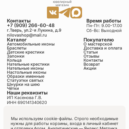
Контакты
Время работы
+7 (909) 266-60-48
Пн-Пт: 9.00-17.00
г.Тверь, ул.2-я Лукина, д.9
Сб-Вс: Выходной
nilovashop@mail.ru
Каталог
Покупателю
Автомобильные иконы
О мастерской
Браслеты
Доставка и оплата
Детские крестики
Статьи
Запонки
Отзывы
Кольца
Контакты
Нательные крестики
Возврат
Нательные иконы
Акции
Настольные иконы
Образки именные
Статуэтки святых
Шнурки на шею
Чётки
Наши реквизиты
ИП Касенова Г.В.
ИНН 690141340620
ОГРНИП 318695200011351
Политика конфиденциальности
Пользовательское соглашение
Мы используем cookie-файлы. Строго необходимые
Публичная оферта
нужны для работы корзины, входа в личный кабинет
Согласие на обработку персональных данных
и отправки форм.
Аналитические — Яндекс.Метрика,