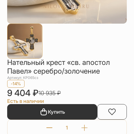
Упаковка
Цепи
Чётки
Шнурки на
шею
Другое
Нательный крест «св. апостол
Павел» серебро/золочение
Артикул: КР065сз
-14%
9 404
₽
10 935
₽
Есть в наличии
Купить
Количество