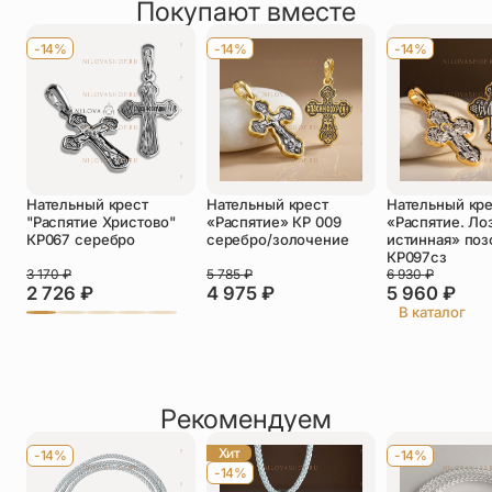
Покупают вместе
Оставить отзыв
Имя
*
-14%
-14%
-14%
Телефон
*
Отзыв
*
Нательный крест
Нательный крест
Нательный кр
"Распятие Христово"
«Распятие» КР 009
«Распятие. Ло
КР067 серебро
серебро/золочение
истинная» поз
КР097сз
3 170
₽
5 785
₽
6 930
₽
2 726
₽
4 975
₽
5 960
₽
Прикрепить фото
В каталог
До 5 фото, JPG/PNG/WEBP, не более 5 МБ каждое
Рекомендуем
Хит
-14%
-14%
-14%