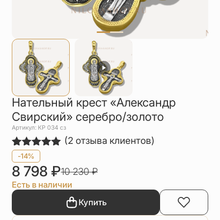
Упаковка
Цепи
Чётки
Шнурки на
шею
Другое
Нательный крест «Александр
Свирский» серебро/золото
Артикул: КР 034 сз
(
2
отзыва клиентов)
Рейтинг
2
-14%
5.00
из 5
8 798
₽
10 230
₽
на основе
опроса
Есть в наличии
пользователей
Купить