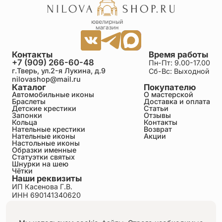
Контакты
Время работы
+7 (909) 266-60-48
Пн-Пт: 9.00-17.00
г.Тверь, ул.2-я Лукина, д.9
Сб-Вс: Выходной
nilovashop@mail.ru
Каталог
Покупателю
Автомобильные иконы
О мастерской
Браслеты
Доставка и оплата
Детские крестики
Статьи
Запонки
Отзывы
Кольца
Контакты
Нательные крестики
Возврат
Нательные иконы
Акции
Настольные иконы
Образки именные
Статуэтки святых
Шнурки на шею
Чётки
Наши реквизиты
ИП Касенова Г.В.
ИНН 690141340620
ОГРНИП 318695200011351
Политика конфиденциальности
Пользовательское соглашение