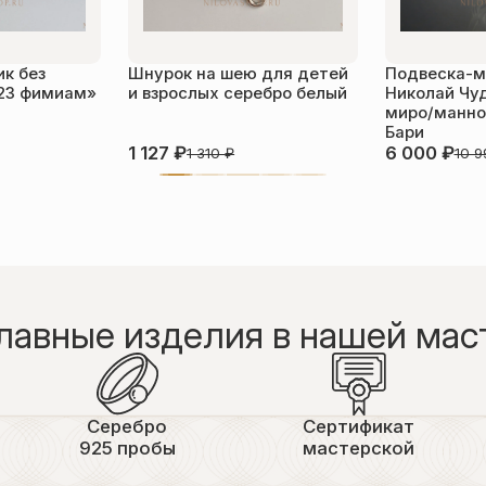
к без
Шнурок на шею для детей
Подвеска-м
23 фимиам»
и взрослых серебро белый
Николай Чу
миро/манной
Бари
1 127
₽
6 000
₽
1 310
₽
10 
лавные изделия в нашей мас
Серебро
Сертификат
925 пробы
мастерской