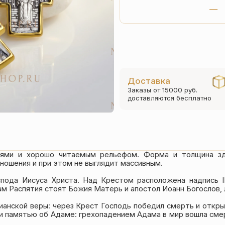
Доставка
Заказы от 15000 руб.
доставляются бесплатно
аями и хорошо читаемым рельефом. Форма и толщина зд
ношения и при этом не выглядит массивным.
спода Иисуса Христа. Над Крестом расположена надпись I
ам Распятия стоят Божия Матерь и апостол Иоанн Богослов,
ианской веры: через Крест Господь победил смерть и открыл
и памятью об Адаме: грехопадением Адама в мир вошла сме