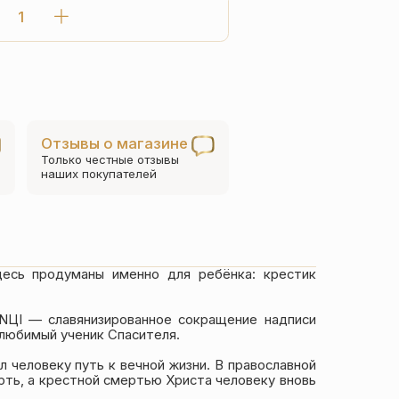
Количество
товара
Детский
крестик
Св.
Николай
Отзывы о магазине
Чудотворец
Только честные отзывы
с
наших покупателей
позолотой
есь продуманы именно для ребёнка: крестик
NЦI — славянизированное сокращение надписи
 любимый ученик Спасителя.
 человеку путь к вечной жизни. В православной
рть, а крестной смертью Христа человеку вновь