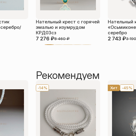
стик
Нательный крест с горячей
Нательный 
 серебро/
эмалью и изумрудом
«Осьмиконе
КРД03сз
серебро
7 276
₽
2 743
₽
8 460
₽
3 19
Рекомендуем
-14%
Хит
-45%