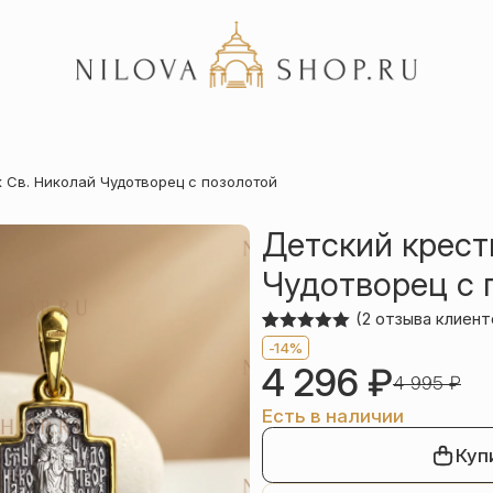
Акции
 Св. Николай Чудотворец с позолотой
Отзывы
Статьи
Детский крест
Чудотворец с 
(
2
отзыва клиент
Рейтинг
2
-14%
5.00
из 5
4 296
₽
на основе
4 995
₽
опроса
пользователей
Есть в наличии
Куп