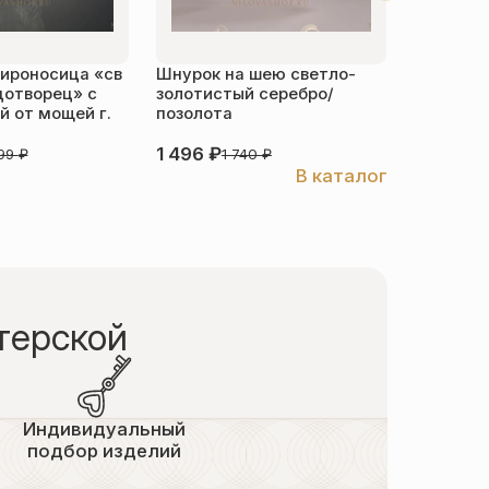
ироносица «св
Шнурок на шею светло-
Детский 
дотворец» с
золотистый серебро/
распяти
 от мощей г.
позолота
серебро
1 496
₽
3 526
₽
999
₽
1 740
₽
В каталог
терской
Индивидуальный
подбор изделий