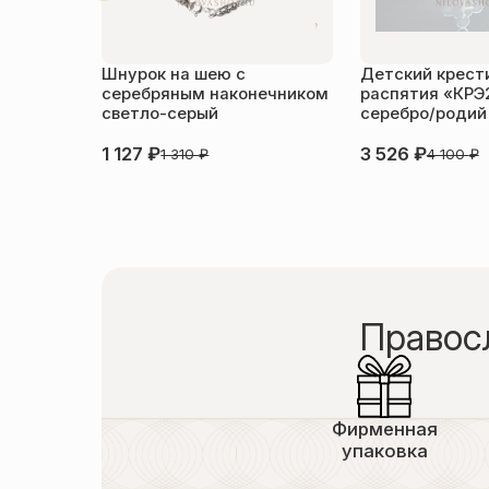
Шнурок на шею с
Детский крести
серебряным наконечником
распятия «КРЭ
светло-серый
серебро/родий
1 127
₽
3 526
₽
1 310
₽
4 100
₽
Правос
Фирменная
упаковка