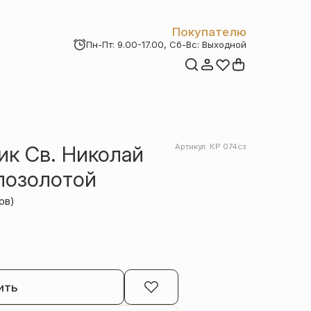
Покупателю
Пн-Пт: 9.00-17.00, Сб-Вс: Выходной
Мои заказы
Доставка и оплата
Возврат товара
Статьи
Контакты
Отзывы
Акции
ик Св. Николай
Артикул: КР 074сз
позолотой
ов)
ить