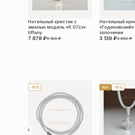
Нательный крестик с
Нательный кре
эмалью модель «К 07сз»
«Годеновский»
tiffany
золочение
7 878
₽
3 139
₽
9 160
₽
3 650
₽
-14%
Хит
-14%