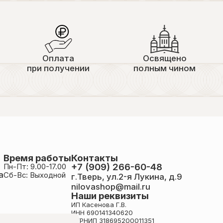
Оплата
Освящено
при получении
полным чином
Время работы
Контакты
+7 (909) 266-60-48
Пн-Пт: 9.00-17.00
а
Сб-Вс: Выходной
г.Тверь, ул.2-я Лукина, д.9
nilovashop@mail.ru
Наши реквизиты
ИП Касенова Г.В.
ИНН 690141340620
ОГРНИП 318695200011351