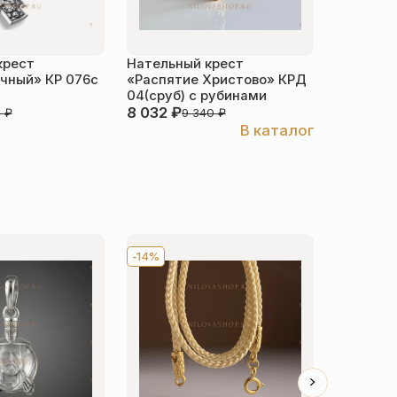
крест
Нательный крест
Нательн
чный» КР 076с
«Распятие Христово» КРД
Матрона»
04(сруб) с рубинами
серебро
8 032
₽
4 786
₽
0
₽
9 340
₽
В каталог
-14%
Хит
-1