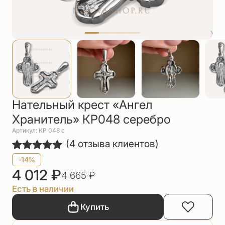
Упаковка
Цепи
Чётки
Шнурки на
шею
Другое
Нательный крест «Ангел
Хранитель» КР048 серебро
Артикул: КР 048 с
(
4
отзыва клиентов)
Рейтинг
4
-14%
5.00
из 5
4 012
₽
4 665
₽
на основе
опроса
Есть в наличии
пользователей
Купить