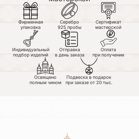
Дмитрий
25.06.2026
Фирменная
Серебро
Сертификат
Крестик очень понравился. Не массивный,
упаковка
925 пробы
мастерской
довольно компактный. Тяжеленький. Покупали
сынуле. Очень качественно изготовлен,
детализация просто отличная. Большое спасибо
Галине, оперативно отправили заказ. До Липецка
Индивидуальный
Отправка
Оплата
1,5 дня и посылку вручил курьер. Рекомендую
подбор изделий
в день заказа
при получении
всем. Сайт добавил в закладки.
Гончаров Игорь
Освящено
Подвеска в подарок
25.06.2026
полным чином
при заказе от 20 тыс.
Достоинства: Красивый и аккуратный.
Немассивный, детально проработанный.
Доставили быстро. Недостатки: Нет Большое
спасибо мастерской! Советую!