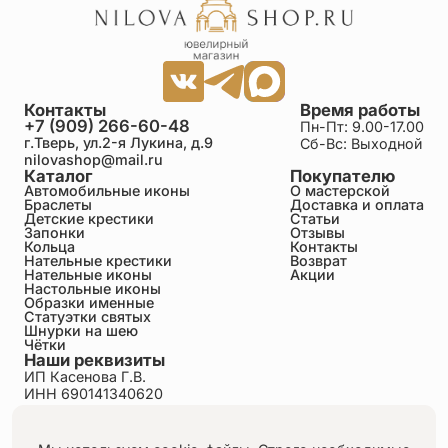
Контакты
Время работы
+7 (909) 266-60-48
Пн-Пт: 9.00-17.00
г.Тверь, ул.2-я Лукина, д.9
Сб-Вс: Выходной
nilovashop@mail.ru
Каталог
Покупателю
Автомобильные иконы
О мастерской
Браслеты
Доставка и оплата
Детские крестики
Статьи
Запонки
Отзывы
Кольца
Контакты
Нательные крестики
Возврат
Нательные иконы
Акции
Настольные иконы
Образки именные
Статуэтки святых
Шнурки на шею
Чётки
Наши реквизиты
ИП Касенова Г.В.
ИНН 690141340620
ОГРНИП 318695200011351
Политика конфиденциальности
Пользовательское соглашение