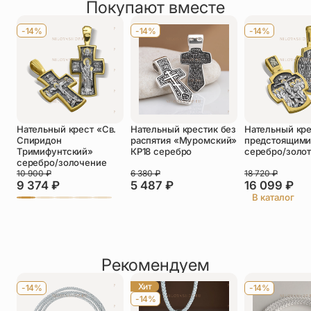
Покупают вместе
Оставить отзыв
Имя
*
-14%
-14%
-14%
Телефон
*
Отзыв
*
Нательный крест «Св.
Нательный крестик без
Нательный кре
Спиридон
распятия «Муромский»
предстоящими»
Тримифунтский»
КР18 серебро
серебро/золо
серебро/золочение
10 900
₽
6 380
₽
18 720
₽
9 374
₽
5 487
₽
16 099
₽
Прикрепить фото
В каталог
До 5 фото, JPG/PNG/WEBP, не более 5 МБ каждое
Рекомендуем
Хит
-14%
-14%
-14%