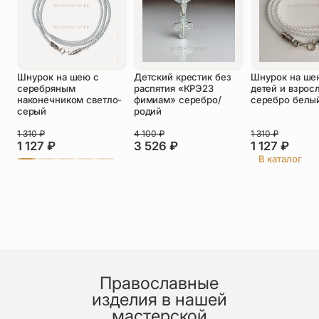
Оставить отзыв
Шнурок на шею с
Детский крестик без
Шнурок на ше
Подтверждаю свое согласие с
серебряным
распятия «КРЭ23
детей и взрос
политикой конфиденциальности
и даю
наконечником светло-
фимиам» серебро/
серебро белы
согласие на обработку персональных
серый
родий
данных
1 310
₽
4 100
₽
1 310
₽
Оксана
1 127
₽
3 526
₽
1 127
₽
09.07.2026
В каталог
Я в восторге, от крестика веет теплом, детально
всё прорисовано. Очень довольна.
Елена
Православные
25.06.2026
изделия в нашей
Огромная благодарность мастерам за чудесную
мастерской
работу, живую и настоящую.