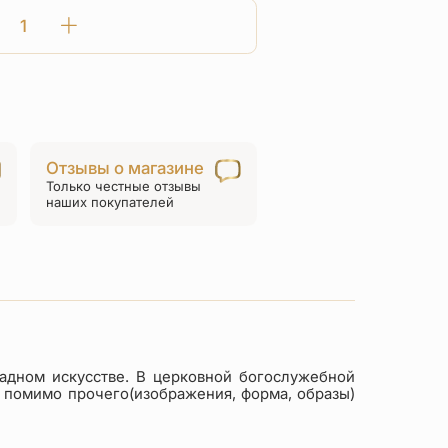
Количество
товара
Нательный
крестик
детский
с
Отзывы о магазине
эмалью
Только честные отзывы
фиолетовый
наших покупателей
«КРЭ25срф»
серебро/
родий
адном искусстве. В церковной богослужебной
т помимо прочего(изображения, форма, образы)