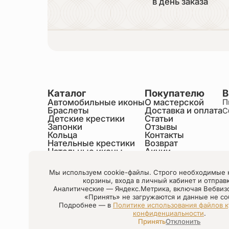
в день заказа
Каталог
Покупателю
В
Автомобильные иконы
О мастерской
П
Браслеты
Доставка и оплата
С
Детские крестики
Статьи
Запонки
Отзывы
Кольца
Контакты
Нательные крестики
Возврат
Нательные иконы
Акции
Настольные иконы
Образки именные
Мы используем cookie-файлы. Строго необходимые 
Статуэтки святых
корзины, входа в личный кабинет и отправ
Шнурки на шею
Аналитические — Яндекс.Метрика, включая Вебвиз
Чётки
«Принять» не загружаются и данные не со
Подробнее — в
Политике использования файлов к
конфиденциальности
.
Настройки cookie
Принять
Отклонить