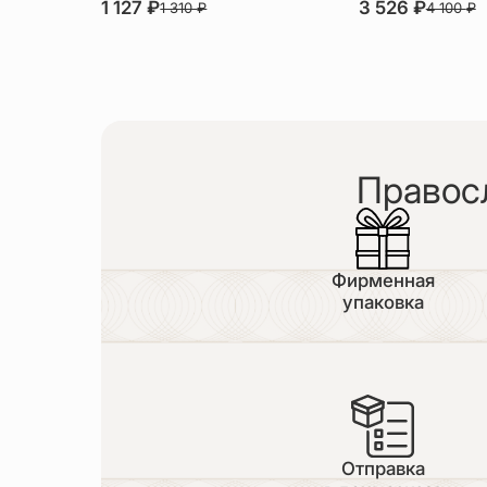
1 127
₽
3 526
₽
1 310
₽
4 100
₽
Правос
Фирменная
упаковка
Отправка