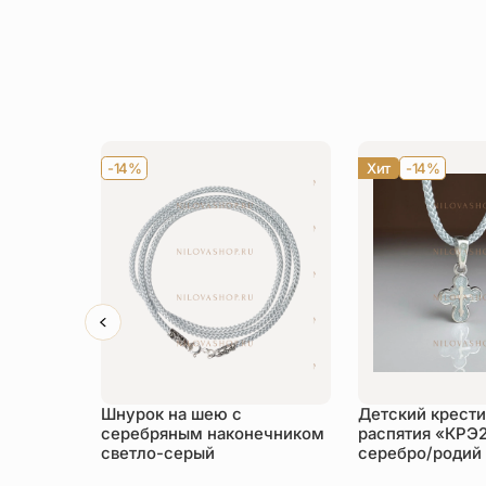
-14%
Хит
-14%
Шнурок на шею с
Детский крести
серебряным наконечником
распятия «КРЭ
светло-серый
серебро/родий