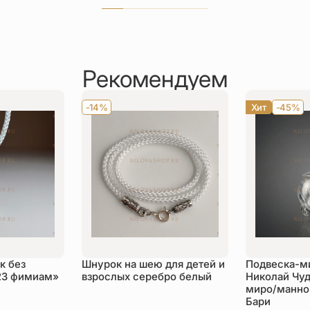
Рекомендуем
-14%
Хит
-45%
к без
Шнурок на шею для детей и
Подвеска-м
23 фимиам»
взрослых серебро белый
Николай Чуд
миро/манной
Бари