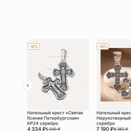
-14%
-14%
Нательный крест «Святая
Нательный крес
Ксения Петербургская»
Нерукотворный
КР24 серебро
серебро
4 334
₽
7 190
₽
5 040
₽
8 360
₽