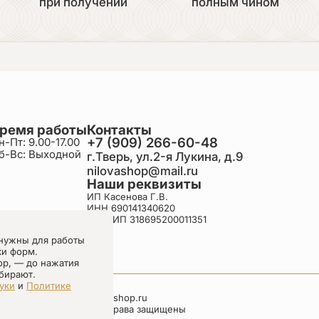
при получении
полным чином
ремя работы
Контакты
+7 (909) 266-60-48
н-Пт: 9.00-17.00
б-Вс: Выходной
г.Тверь, ул.2-я Лукина, д.9
nilovashop@mail.ru
Наши реквизиты
ИП Касенова Г.В.
ИНН 690141340620
ОГРНИП 318695200011351
нужны для работы
ки форм.
ор, — до нажатия
бирают.
уки
и
Политике
nilovashop.ru
Все права защищены