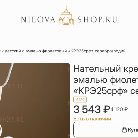
Акции
ик детский с эмалью фиолетовый «КРЭ25срф» серебро/родий
Отзывы
Статьи
Нательный кре
эмалью фиоле
«КРЭ25срф» с
-14%
3 543
₽
4 120
₽
Есть в наличии
Куп