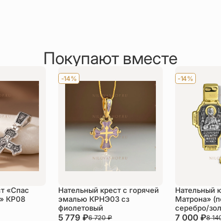
Покупают вместе
-14%
-14%
т «Спас
Нательный крест с горячей
Нательный к
» КР08
эмалью КРНЭ03 сз
Матрона» (п
фиолетовый
серебро/зол
5 779
₽
7 000
₽
6 720
₽
8 14