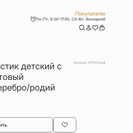
Покупателю
Пн-Пт: 9.00-17.00, Сб-Вс: Выходной
Мои заказы
Доставка и оплата
Возврат товара
Статьи
Контакты
Отзывы
Акции
стик детский с
Артикул: КРЭ25срф
товый
еребро/родий
ить