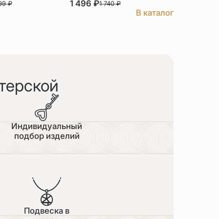
1 496
₽
3 526
₽
999
₽
1 740
₽
В каталог
терской
Индивидуальный
подбор изделий
Подвеска в