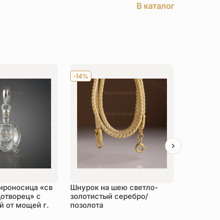
В каталог
-14%
Хит
-14
ироносица «св
Шнурок на шею светло-
Детский 
отворец» с
золотистый серебро/
распяти
 от мощей г.
позолота
серебро