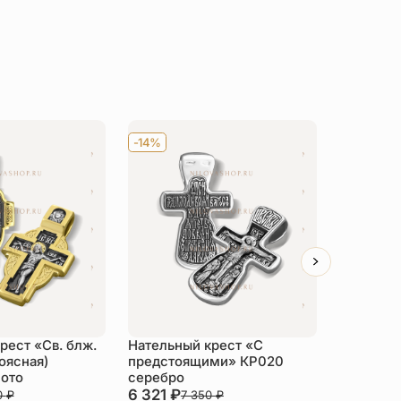
-14%
-14%
рест «Св. блж.
Нательный крест «С
Нательны
оясная)
предстоящими» КР020
Николай 
ото
серебро
серебро/
6 321
₽
10 673
0
₽
7 350
₽