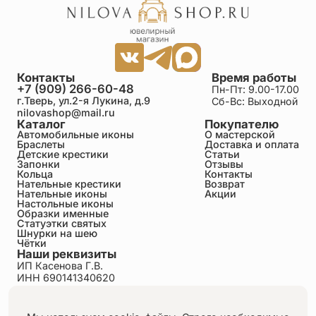
что путь христианина начинается у Креста,
продолжается в церковной жизни и раскрывается в
соединении со Христом через Таинство Евхаристии.
Контакты
Время работы
+7 (909) 266-60-48
Пн-Пт: 9.00-17.00
г.Тверь, ул.2-я Лукина, д.9
Сб-Вс: Выходной
nilovashop@mail.ru
Каталог
Покупателю
Автомобильные иконы
О мастерской
Браслеты
Доставка и оплата
Детские крестики
Статьи
Запонки
Отзывы
Кольца
Контакты
Нательные крестики
Возврат
Нательные иконы
Акции
Настольные иконы
Образки именные
Статуэтки святых
Шнурки на шею
Чётки
Наши реквизиты
ИП Касенова Г.В.
ИНН 690141340620
ОГРНИП 318695200011351
Политика конфиденциальности
Пользовательское соглашение