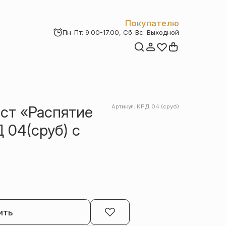
Покупателю
Пн-Пт: 9.00-17.00, Сб-Вс: Выходной
Мои заказы
Доставка и оплата
Возврат товара
Статьи
Контакты
Отзывы
Акции
ст «Распятие
Артикул: КРД 04 (сруб)
 04(сруб) с
ить