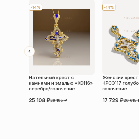
-14%
-14%
Нательный крест с
Женский крест
камнями и эмалью «КЭ116»
КРСЭ117 голубо
серебро/золочение
золочение
25 108
₽
17 729
₽
29 195
₽
20 615