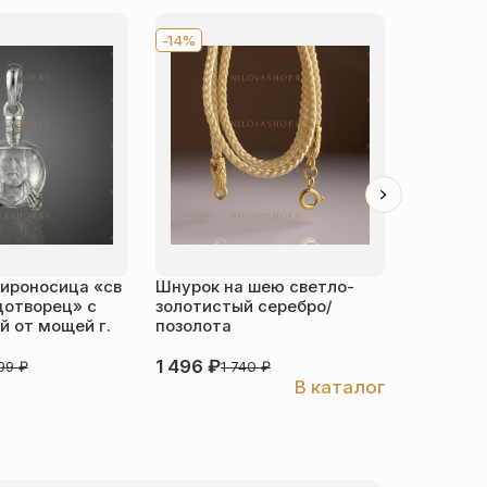
-14%
Хит
-1
ироносица «св
Шнурок на шею светло-
Детский 
дотворец» с
золотистый серебро/
распяти
 от мощей г.
позолота
серебро
1 496
₽
3 526
₽
999
₽
1 740
₽
В каталог