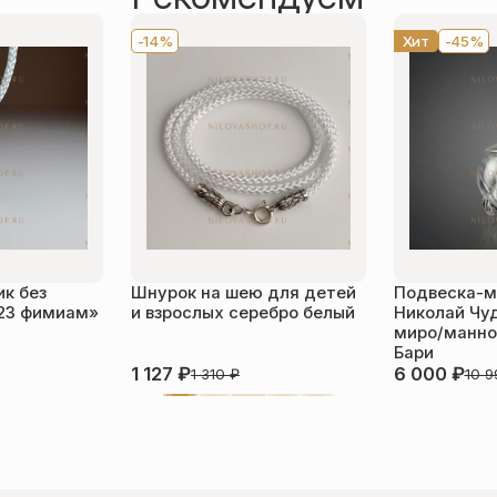
-14%
Хит
-45%
к без
Шнурок на шею для детей
Подвеска-м
23 фимиам»
и взрослых серебро белый
Николай Чу
миро/манной
Бари
1 127
₽
6 000
₽
1 310
₽
10 