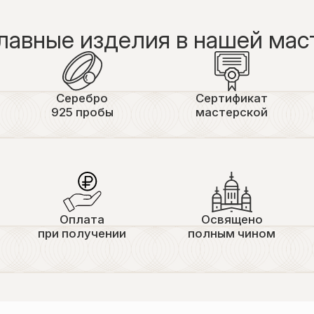
лавные изделия в нашей мас
Серебро
Сертификат
925 пробы
мастерской
Оплата
Освящено
при получении
полным чином