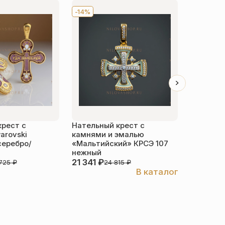
-14%
-14%
крест с
Нательный крест с
Нательн
arovski
камнями и эмалью
добрый»
серебро/
«Мальтийский» КРСЭ 107
нежный
21 341
₽
10 733
₽
 725
₽
24 815
₽
В каталог