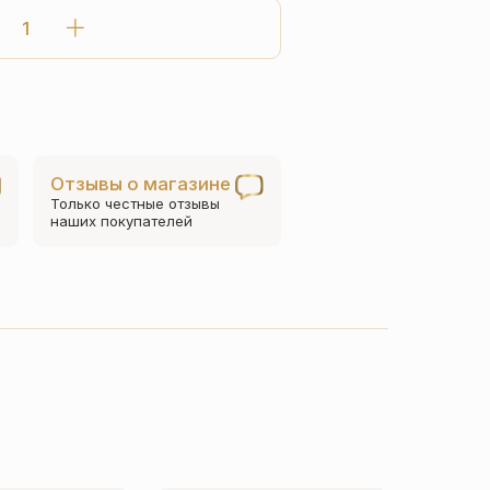
Количество
товара
Нательный
крест
«Распятие
Христово»
Отзывы о магазине
КРД
Только честные отзывы
04(сруб)
наших покупателей
с
рубинами