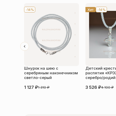
-14%
Хит
-14%
Шнурок на шею с
Детский крести
серебряным наконечником
распятия «КРЭ
светло-серый
серебро/родий
1 127
₽
3 526
₽
1 310
₽
4 100
₽