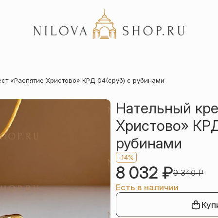
Акции
ест «Распятие Христово» КРД 04(сруб) с рубинами
Отзывы
Статьи
Нательный кре
Христово» КРД
рубинами
-14%
8 032
₽
9 340
₽
Есть в наличии
Куп