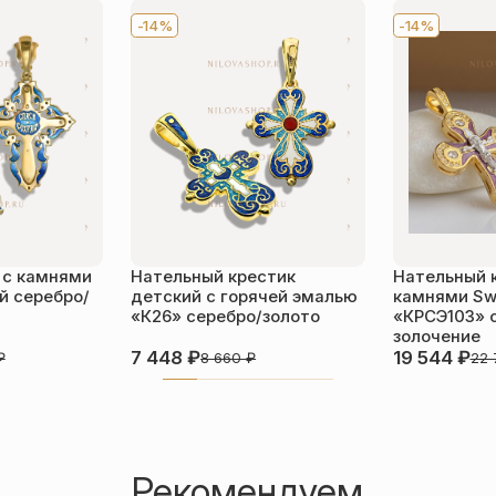
-14%
-14%
 с камнями
Нательный крестик
Нательный 
й серебро/
детский с горячей эмалью
камнями Sw
«К26» серебро/золото
«КРСЭ103» 
золочение
7 448
₽
19 544
₽
₽
8 660
₽
22
Рекомендуем