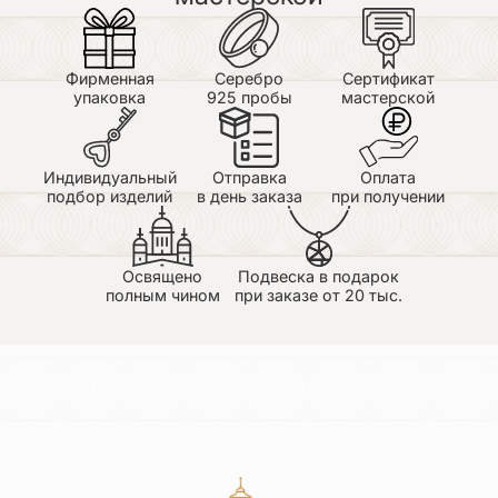
Екатерина
26.06.2026
Фирменная
Серебро
Сертификат
Достоинства: Очень красивый крестик.
упаковка
925 пробы
мастерской
Заказывали в подарок на именины, именинник
просто в восторге! Очень качественно выполнен,
просто глаз не оторвать. Недостатки: Нет
Заказывали в первый раз. Очень волновались, что
Индивидуальный
Отправка
Оплата
не успеем к нужной дате.Но крестик пришел даже
подбор изделий
в день заказа
при получении
раньше срока. Все были рады. Спасибо огромное
за качественную работу.
Освящено
Подвеска в подарок
полным чином
при заказе от 20 тыс.