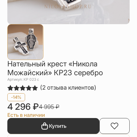
Упаковка
Цепи
Чётки
Шнурки на
шею
Другое
Нательный крест «Никола
Можайский» КР23 серебро
Артикул: КР 023 c
(
2
отзыва клиентов)
Рейтинг
2
-14%
5.00
из 5
4 296
₽
4 995
₽
на основе
опроса
Есть в наличии
пользователей
Купить