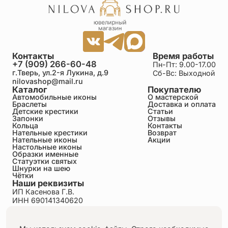
Контакты
Время работы
+7 (909) 266-60-48
Пн-Пт: 9.00-17.00
г.Тверь, ул.2-я Лукина, д.9
Сб-Вс: Выходной
nilovashop@mail.ru
Каталог
Покупателю
Автомобильные иконы
О мастерской
Браслеты
Доставка и оплата
Детские крестики
Статьи
Запонки
Отзывы
Кольца
Контакты
Нательные крестики
Возврат
Нательные иконы
Акции
Настольные иконы
Образки именные
Статуэтки святых
Шнурки на шею
Чётки
Наши реквизиты
ИП Касенова Г.В.
ИНН 690141340620
ОГРНИП 318695200011351
Политика конфиденциальности
Пользовательское соглашение