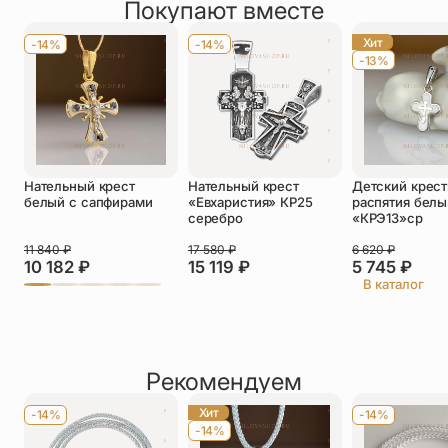
присмотритесь, вы увидите в камнях черные точки- 
Покупают вместе
Оставить отзыв
природные вкрапления. И сами камни не одинаковые по 
Имя
*
тону, хотя мы и старались подобрать максимально 
Хит
-14%
-14%
близко.
-13%
Телефон
*
Отзыв
*
Нательный крест
Нательный крест
Детский крест
белый с сапфирами
«Евхаристия» КР25
распятия белы
серебро
«КРЭ13»ср
11 840
₽
17 580
₽
6 620
₽
10 182
₽
15 119
₽
5 745
₽
Прикрепить фото
В каталог
До 5 фото, JPG/PNG/WEBP, не более 5 МБ каждое
Рекомендуем
Хит
-14%
-14%
-14%