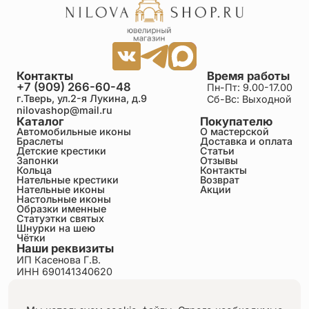
Контакты
Время работы
+7 (909) 266-60-48
Пн-Пт: 9.00-17.00
г.Тверь, ул.2-я Лукина, д.9
Сб-Вс: Выходной
nilovashop@mail.ru
Каталог
Покупателю
Автомобильные иконы
О мастерской
Браслеты
Доставка и оплата
Детские крестики
Статьи
Запонки
Отзывы
Кольца
Контакты
Нательные крестики
Возврат
Нательные иконы
Акции
Настольные иконы
Образки именные
Статуэтки святых
Шнурки на шею
Чётки
Наши реквизиты
ИП Касенова Г.В.
ИНН 690141340620
ОГРНИП 318695200011351
Политика конфиденциальности
Пользовательское соглашение