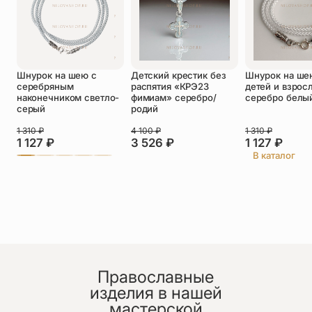
Оставить отзыв
Шнурок на шею с
Детский крестик без
Шнурок на ше
Подтверждаю свое согласие с
серебряным
распятия «КРЭ23
детей и взрос
политикой конфиденциальности
и даю
наконечником светло-
фимиам» серебро/
серебро белы
согласие на обработку персональных
серый
родий
данных
1 310
₽
4 100
₽
1 310
₽
Александр
1 127
₽
3 526
₽
1 127
₽
26.06.2026
В каталог
Можно заказать такой же,только по моим
размерам?
Православные
изделия в нашей
мастерской