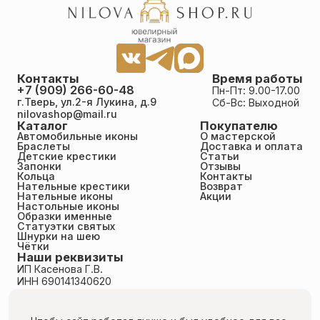
Богородица,ангелы небесные. Прекрасно и чётко
проработаны мельчайшие детали.За счёт
округлых граней приятен на теле.Спасибо
большое мастерам за такую прекрасную работу!
Ответ администратора Да, мы делаем этот крест
в двух варинатах - с шариками и без. Я не
обратила внимания, что этот был без них. Прошу
Контакты
Время работы
прощения...
+7 (909) 266-60-48
Пн-Пт: 9.00-17.00
г.Тверь, ул.2-я Лукина, д.9
Сб-Вс: Выходной
nilovashop@mail.ru
Каталог
Покупателю
Курило Ксения
Автомобильные иконы
О мастерской
26.06.2026
Браслеты
Доставка и оплата
Достоинства: Высокохудожественная работа!
Детские крестики
Статьи
Настоящее произведение искусства! Недостатки:
Запонки
Отзывы
Кольца
Контакты
нет Спасибо Вам большое!Получила мой крестик,
Нательные крестики
Возврат
такая красота! И пожелание моё учли он с
Нательные иконы
Акции
лучиками!!!всей семьей любуемся!Я очень Вам
Настольные иконы
благодарна!!! Теперь мужу Андреевский заказали.
Образки именные
Низкий Вам поклон за мастерство такое.
Статуэтки святых
Шнурки на шею
Чётки
Наши реквизиты
ИП Касенова Г.В.
ИНН 690141340620
ОГРНИП 318695200011351
Политика конфиденциальности
Пользовательское соглашение