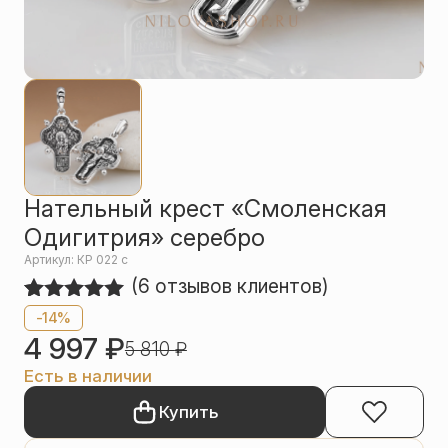
Упаковка
Цепи
Чётки
Шнурки на
шею
Другое
Нательный крест «Смоленская
Одигитрия» серебро
Артикул: КР 022 c
(
6
отзывов клиентов)
Рейтинг
6
-14%
5.00
из 5
4 997
₽
5 810
₽
на основе
опроса
Есть в наличии
пользователей
Купить