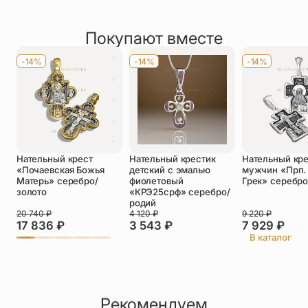
Рейтинг товара
Диаметр ушка вертикаль/горизонталь
75/45 мм
7 отзывов
По размеру
Средние (3,1-5 см)
Покупают вместе
Оставить отзыв
Имя
*
-14%
-14%
-14%
Телефон
*
Отзыв
*
Нательный крест
Нательный крестик
Нательный кре
«Почаевская Божья
детский с эмалью
мужчин «Прп.
Матерь» серебро/
фиолетовый
Грек» серебр
золото
«КРЭ25срф» серебро/
родий
20 740
₽
4 120
₽
9 220
₽
Прикрепить фото
17 836
₽
3 543
₽
7 929
₽
В каталог
До 5 фото, JPG/PNG/WEBP, не более 5 МБ каждое
Рекомендуем