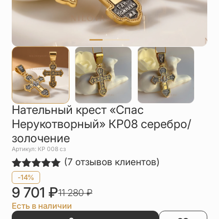
Упаковка
Цепи
Чётки
Шнурки на
шею
Другое
Нательный крест «Спас
Нерукотворный» КР08 серебро/
золочение
Артикул: КР 008 сз
(
7
отзывов клиентов)
Рейтинг
7
-14%
5.00
из 5
9 701
₽
11 280
₽
на основе
опроса
Есть в наличии
пользователей