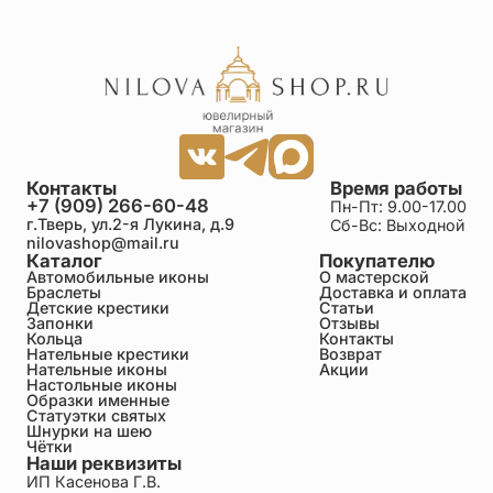
Ольга
25.06.2026
Удивительная работа - хочется все время
рассматривать этот крест! Согласна с
предыдущим покупателем, что крест очень дорого
выглядит, гораздо лучше, чем на картинке.
Покупала его для мужа - он массивный,
тяжеленький, в общем, мужской! Хотелось крест
без распятия, и среди таких - ничего более
красивого и благородного не видела! Огромная
Контакты
Время работы
благодарность Мастеру!
+7 (909) 266-60-48
Пн-Пт: 9.00-17.00
г.Тверь, ул.2-я Лукина, д.9
Сб-Вс: Выходной
nilovashop@mail.ru
Каталог
Покупателю
Арсен
Автомобильные иконы
О мастерской
25.06.2026
Браслеты
Доставка и оплата
Купил себе сегодня такой крест, очень стильный и
Детские крестики
Статьи
красивый, огромное спасибо мастерам за такую
Запонки
Отзывы
Кольца
Контакты
работу.
Нательные крестики
Возврат
Нательные иконы
Акции
Настольные иконы
Валентина
Образки именные
Статуэтки святых
25.06.2026
Шнурки на шею
Давно мечтала о таком нательном кресте - с
Чётки
лилиями.Красивый ОЧЕНЬ и качественно
Наши реквизиты
исполнен.Хвала и благодарность мастерам и
ИП Касенова Г.В.