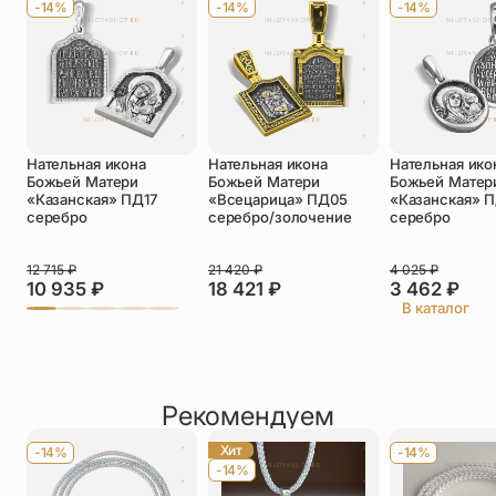
-14%
-14%
-14%
Телефон
*
Отзыв
*
Нательная икона
Нательная икона
Нательная ико
Божьей Матери
Божьей Матери
Божьей Матер
«Казанская» ПД17
«Всецарица» ПД05
«Казанская» 
серебро
серебро/золочение
серебро
Прикрепить фото
12 715
₽
21 420
₽
4 025
₽
10 935
₽
18 421
₽
3 462
₽
До 5 фото, JPG/PNG/WEBP, не более 5 МБ каждое
В каталог
Рекомендуем
Хит
-14%
-14%
-14%