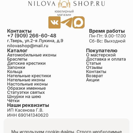
Контакты
Время работы
+7 (909) 266-60-48
Пн-Пт: 9.00-17.00
г.Тверь, ул.2-я Лукина, д.9
Сб-Вс: Выходной
nilovashop@mail.ru
Каталог
Покупателю
Автомобильные иконы
О мастерской
Браслеты
Доставка и оплата
Детские крестики
Статьи
Запонки
Отзывы
Кольца
Контакты
Нательные крестики
Возврат
Нательные иконы
Акции
Настольные иконы
Образки именные
Статуэтки святых
Шнурки на шею
Чётки
Наши реквизиты
ИП Касенова Г.В.
ИНН 690141340620
ОГРНИП 318695200011351
Политика конфиденциальности
Пользовательское соглашение
Мы используем cookie-файлы. Строго необходимые