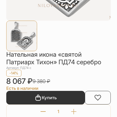
Упаковка
Цепи
Чётки
Шнурки на
шею
Другое
Нательная икона «святой
Патриарх Тихон» ПД74 серебро
Артикул: ПД74 с
-14%
8 067
₽
9 380
₽
Есть в наличии
Купить
Количество