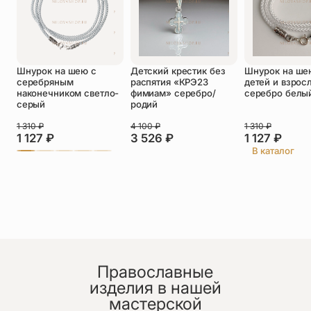
Оставить отзыв
Подтверждаю свое согласие с
политикой конфиденциальности
и даю
Шнурок на шею с
Детский крестик без
Шнурок на ше
согласие на обработку персональных
серебряным
распятия «КРЭ23
детей и взрос
данных
наконечником светло-
фимиам» серебро/
серебро белы
Пока нет отзывов. Будьте первым!
серый
родий
1 310
₽
4 100
₽
1 310
₽
1 127
₽
3 526
₽
1 127
₽
В каталог
Православные
изделия в нашей
мастерской