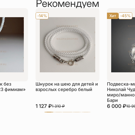
Рекомендуем
-14%
Хит
-45%
к без
Шнурок на шею для детей и
Подвеска-м
23 фимиам»
взрослых серебро белый
Николай Чуд
миро/манной
Бари
1 127
₽
6 000
₽
1 310
₽
10 