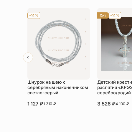
-14%
Хит
-14%
Шнурок на шею с
Детский крести
серебряным наконечником
распятия «КРЭ
светло-серый
серебро/родий
1 127
₽
3 526
₽
1 310
₽
4 100
₽