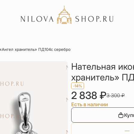
Акции
 «Ангел хранитель» ПД104с серебро
Отзывы
Статьи
Нательная ико
хранитель» ПД
-14%
2 838
₽
3 300
₽
Есть в наличии
Куп