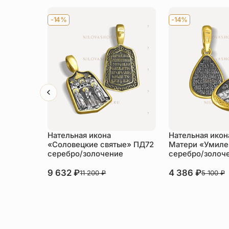
-14%
-14%
Нательная икона
Нательная икон
«Соловецкие святые» ПД72
Матери «Умиле
серебро/золочение
серебро/золоч
9 632
₽
4 386
₽
11 200
₽
5 100
₽