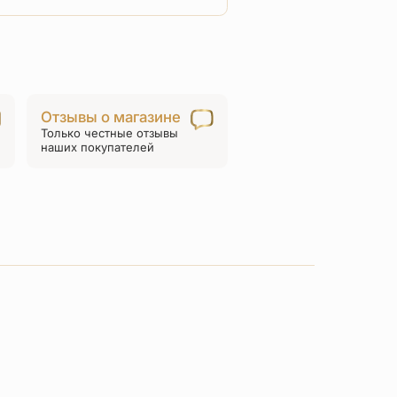
товара
Нательная
икона
«Ангел
хранитель»
Отзывы о магазине
ПД104с
Только честные отзывы
серебро
наших покупателей