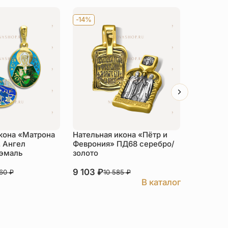
-14%
-14%
кона «Матрона
Нательная икона «Пётр и
Нательна
 Ангел
Феврония» ПД68 серебро/
Матери 
 эмаль
золото
горячая 
9 103
₽
14 001
₽
760
₽
10 585
₽
В каталог