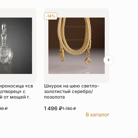
-14%
Хит
-14
ироносица «св
Шнурок на шею светло-
Детский 
отворец» с
золотистый серебро/
распяти
 от мощей г.
позолота
серебро
1 496
₽
3 526
₽
999
₽
1 740
₽
В каталог