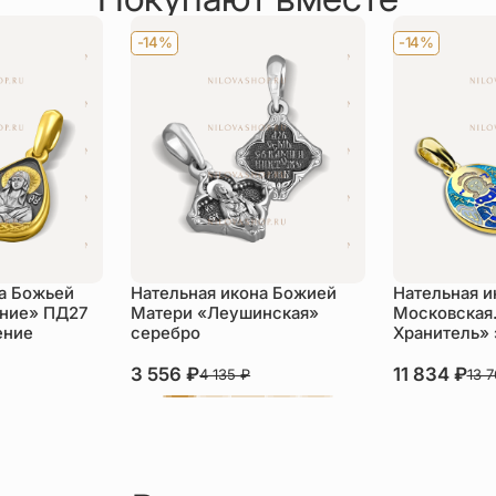
-14%
-14%
а Божьей
Нательная икона Божией
Нательная и
ние» ПД27
Матери «Леушинская»
Московская.
ение
серебро
Хранитель»
3 556
₽
11 834
₽
4 135
₽
13 