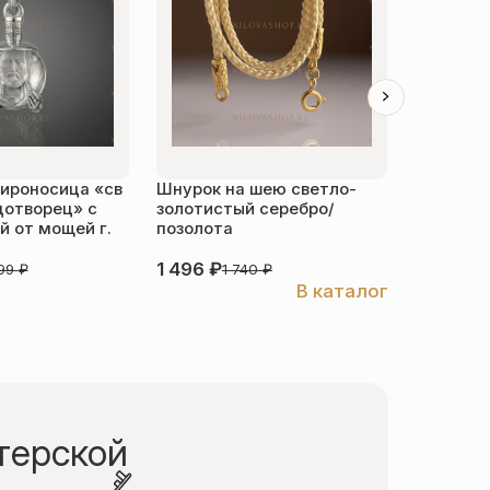
ироносица «св
Шнурок на шею светло-
Детский 
дотворец» с
золотистый серебро/
распяти
 от мощей г.
позолота
серебро
1 496
₽
3 526
₽
999
₽
1 740
₽
В каталог
терской