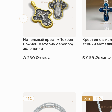
Нательный крест «Покров
Крестик с эма
Божией Матери» серебро/
«синий металл
золочение
8 269
₽
5 968
₽
9 615
₽
6 940
₽
-14%
Хит
-14%