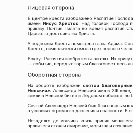
Лицевая сторона
В центре креста изображено Распятие Господ
имени
Иисус Христос
. Над головой Господа
приказу Понтия Пилата во время распятия Сп
Царского достоинства Христа.
У подножия Креста помещена глава Адама. Сог
Кресте, символически омыла грех первого чело
Вокруг Распятия изображены ангелы. Их прису
— событие, перед которым благоговеет весь ан
Оборотная сторона
На обороте изображён
святой благоверный
Невский».
Александр Невский жил в XIII веке
земли в Невской битве и Ледовом побоище, но Ц
Святой Александр Невский был благоверным кня
в условиях огромного давления и опасности. В 
Незадолго до кончины князь принял монашеск
правителя стояли смирение, молитва и сознание