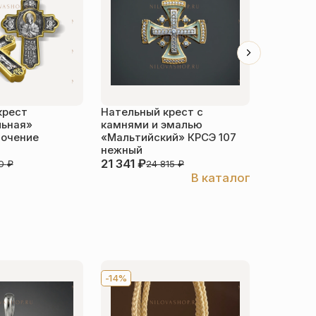
крест
Нательный крест с
Нательн
ьная»
камнями и эмалью
«КРСЭ110
лочение
«Мальтийский» КРСЭ 107
эмалью
нежный
21 341
₽
26 621
80
₽
24 815
₽
В каталог
-14%
Хит
-1