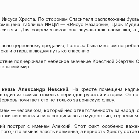
а Иисуса Христа. По сторонам Спасителя расположены букв
 помещена табличка
ИНЦИ
— «Иисус Назарянин, Царь Иудейс
асителя. Для современников она звучала как насмешка, а 
ласно церковному преданию, Голгофа была местом погребени
века и открыла людям путь ко спасению.
тствие подчёркивает небесное значение Крестной Жертвы С
гельский мир.
 князь Александр Невский
. На кресте помещена надпи
, в один из самых тяжёлых периодов русской истории. Он п
ерковь почитает его не только за воинскую славу.
зем — человеком, который нёс ответственность за народ, 
его жизни воинская сила соединялась с мудростью, терпением
ий постриг с именем Алексий. Этот факт особенно важен
 того, что земная власть временна, а верность Христу остаё