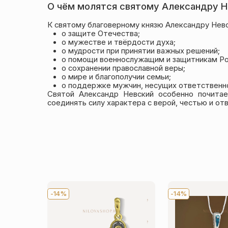
О чём молятся святому Александру 
К святому благоверному князю Александру Нев
о защите Отечества;
о мужестве и твёрдости духа;
о мудрости при принятии важных решений;
о помощи военнослужащим и защитникам Р
о сохранении православной веры;
о мире и благополучии семьи;
о поддержке мужчин, несущих ответственнос
Святой Александр Невский особенно почитае
соединять силу характера с верой, честью и о
-14%
-14%