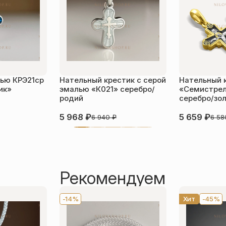
лью КРЭ21ср
Нательный крестик с серой
Нательный 
ик»
эмалью «К021» серебро/
«Семистрел
родий
серебро/зо
5 968
₽
5 659
₽
6 940
₽
6 5
Рекомендуем
-14%
Хит
-45%