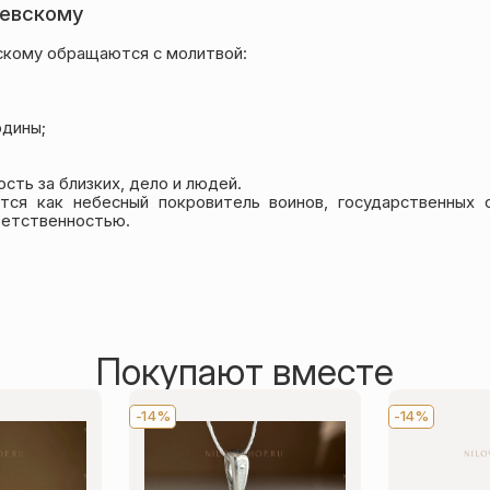
Невскому
скому обращаются с молитвой:
одины;
ть за близких, дело и людей.
тся как небесный покровитель воинов, государственных 
тветственностью.
Покупают вместе
-14%
-14%