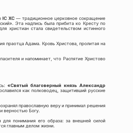
ы
IC XC
— традиционное церковное сокращение
кий». Эта надпись была прибита ко Кресту по
для христиан стала свидетельством истинного
я праотца Адама. Кровь Христова, пролитая на
пасителя и напоминает, что Распятие Христово
сь:
«Святый благоверный князь Александр
рославился как полководец, защитивший русские
сохранял православную веру и принимал решения
 и верностью Богу.
 для понимания его образа: за внешней силой
тся главным делом жизни.