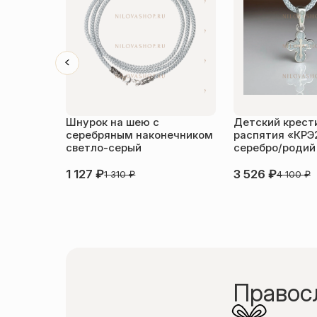
Шнурок на шею с
Детский крести
серебряным наконечником
распятия «КРЭ
светло-серый
серебро/родий
1 127
₽
3 526
₽
1 310
₽
4 100
₽
Правос