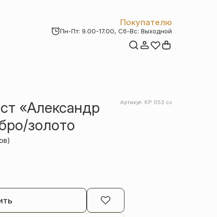
Покупателю
Пн-Пт: 9.00-17.00, Сб-Вс: Выходной
Мои заказы
Доставка и оплата
Возврат товара
Статьи
Контакты
Отзывы
Акции
ст «Александр
Артикул: КР 053 сз
бро/золото
ов)
ить