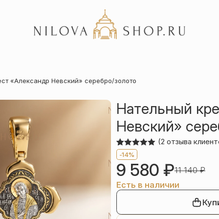
Акции
ест «Александр Невский» серебро/золото
Отзывы
Статьи
Нательный кре
Невский» сере
(
2
отзыва клиент
Рейтинг
2
-14%
5.00
из 5
9 580
₽
на основе
11 140
₽
опроса
пользователей
Есть в наличии
Куп