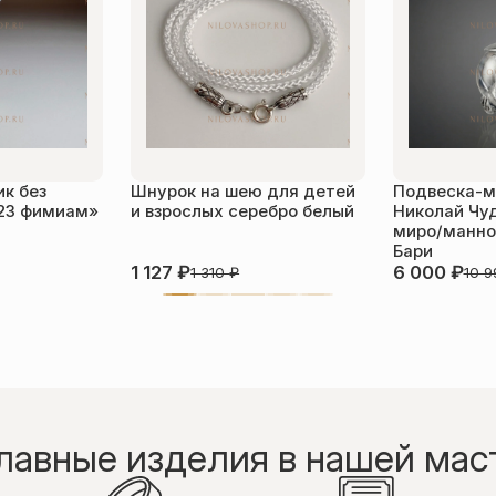
к без
Шнурок на шею для детей
Подвеска-м
23 фимиам»
и взрослых серебро белый
Николай Чу
миро/манной
Бари
1 127
₽
6 000
₽
1 310
₽
10 
лавные изделия в нашей мас