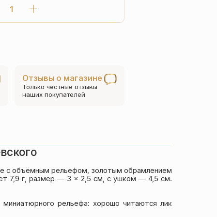
Количество
товара
Нательный
крест
«Александр
Невский»
Отзывы о магазине
серебро/
Только честные отзывы
золото
наших покупателей
евского
рме с объёмным рельефом, золотым обрамлением
 7,9 г, размер — 3 × 2,5 см, с ушком — 4,5 см.
е миниатюрного рельефа: хорошо читаются лик