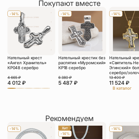
Покупают вместе
Оставить отзыв
Имя
*
-14%
-14%
-14%
Телефон
*
Отзыв
*
Нательный крест
Нательный крестик без
Нательный кр
«Ангел Хранитель»
распятия «Муромский»
«Святитель Не
КР048 серебро
КР18 серебро
Эгинский» бо
серебро/золо
4 665
₽
6 380
₽
13 400
₽
4 012
₽
5 487
₽
11 524
₽
Прикрепить фото
В каталог
До 5 фото, JPG/PNG/WEBP, не более 5 МБ каждое
Рекомендуем
Хит
-14%
-14%
-14%