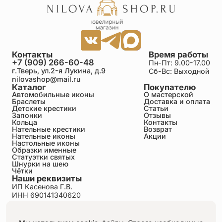
Юрий
25.06.2026
очень красивый-даже в живую лучше чем на
фото!!! Спасибо!!
Контакты
Время работы
+7 (909) 266-60-48
Пн-Пт: 9.00-17.00
Морозова Юлия
г.Тверь, ул.2-я Лукина, д.9
Сб-Вс: Выходной
25.06.2026
nilovashop@mail.ru
Большое спасибо за такой чудесный крестик и
Каталог
Покупателю
замечательный сервис! Всё удобно и оперативно.
Автомобильные иконы
О мастерской
Браслеты
Доставка и оплата
Детские крестики
Статьи
Запонки
Отзывы
Анна
Кольца
Контакты
25.06.2026
Нательные крестики
Возврат
Нательные иконы
Акции
Очень оперативно работает компания, после
Настольные иконы
обеда заказала а утром получила. Крестик просто
Образки именные
чудо, рекомендую.
Статуэтки святых
Шнурки на шею
Чётки
Наши реквизиты
Екатерина
ИП Касенова Г.В.
25.06.2026
ИНН 690141340620
Заказывала два крестика-в серебре и с позолотой.
ОГРНИП 318695200011351
Очень красивый качественный детский крестик!
Политика конфиденциальности
Очень долго выбирала на разный сайтах и
Пользовательское соглашение