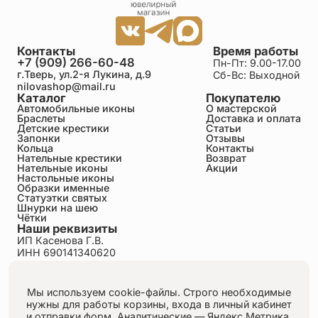
последователем Христа.
Контакты
Время работы
+7 (909) 266-60-48
Пн-Пт: 9.00-17.00
г.Тверь, ул.2-я Лукина, д.9
Сб-Вс: Выходной
nilovashop@mail.ru
Каталог
Покупателю
Автомобильные иконы
О мастерской
Браслеты
Доставка и оплата
Детские крестики
Статьи
Запонки
Отзывы
Кольца
Контакты
Нательные крестики
Возврат
Нательные иконы
Акции
Настольные иконы
Образки именные
Статуэтки святых
Шнурки на шею
Чётки
Наши реквизиты
ИП Касенова Г.В.
ИНН 690141340620
ОГРНИП 318695200011351
Политика конфиденциальности
Пользовательское соглашение
Мы используем cookie-файлы. Строго необходимые
Публичная оферта
нужны для работы корзины, входа в личный кабинет
Согласие на обработку персональных данных
и отправки форм.
Аналитические — Яндекс.Метрика,