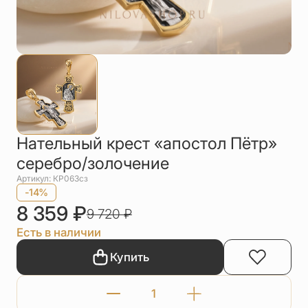
Упаковка
Цепи
Чётки
Шнурки на
шею
Другое
Нательный крест «апостол Пётр»
серебро/золочение
Артикул: КР063сз
-14%
8 359
₽
9 720
₽
Есть в наличии
Купить
Количество