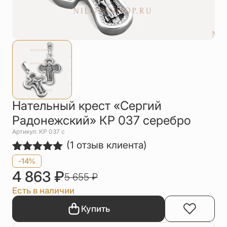
Упаковка
Цепи
Чётки
Шнурки на
шею
Другое
Нательный крест «Сергий
Радонежский» КР 037 серебро
Артикул: КР 037 с
(
1
отзыв клиента)
Рейтинг
1
-14%
5.00
из 5
4 863
₽
5 655
₽
на основе
опроса
Есть в наличии
пользователя
Купить