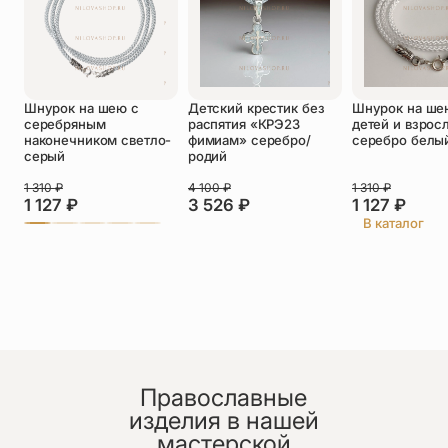
Оставить отзыв
Шнурок на шею с
Детский крестик без
Шнурок на ше
Подтверждаю свое согласие с
серебряным
распятия «КРЭ23
детей и взрос
политикой конфиденциальности
и даю
наконечником светло-
фимиам» серебро/
серебро белы
согласие на обработку персональных
серый
родий
данных
1 310
₽
4 100
₽
1 310
₽
Алексей
1 127
₽
3 526
₽
1 127
₽
26.06.2026
В каталог
Купил сыну крест, после того как его крестик
сломался. Сын очень доволен и носит его с
большим удовольствием. Спасибо за Вашу работу.
Православные
изделия в нашей
мастерской