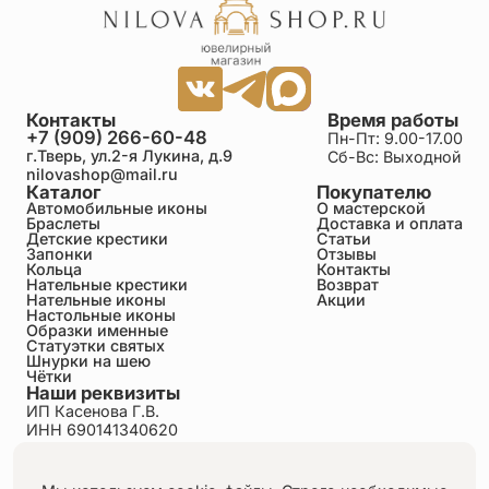
Контакты
Время работы
+7 (909) 266-60-48
Пн-Пт: 9.00-17.00
г.Тверь, ул.2-я Лукина, д.9
Сб-Вс: Выходной
nilovashop@mail.ru
Каталог
Покупателю
Автомобильные иконы
О мастерской
Браслеты
Доставка и оплата
Детские крестики
Статьи
Запонки
Отзывы
Кольца
Контакты
Нательные крестики
Возврат
Нательные иконы
Акции
Настольные иконы
Образки именные
Статуэтки святых
Шнурки на шею
Чётки
Наши реквизиты
ИП Касенова Г.В.
ИНН 690141340620
ОГРНИП 318695200011351
Политика конфиденциальности
Пользовательское соглашение