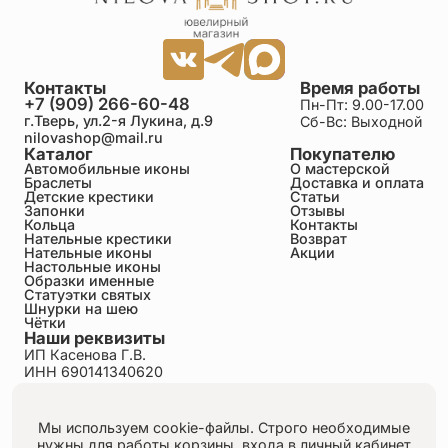
Контакты
Время работы
+7 (909) 266-60-48
Пн-Пт: 9.00-17.00
г.Тверь, ул.2-я Лукина, д.9
Сб-Вс: Выходной
nilovashop@mail.ru
Каталог
Покупателю
Автомобильные иконы
О мастерской
Браслеты
Доставка и оплата
Детские крестики
Статьи
Запонки
Отзывы
Кольца
Контакты
Нательные крестики
Возврат
Нательные иконы
Акции
Настольные иконы
Образки именные
Статуэтки святых
Шнурки на шею
Чётки
Наши реквизиты
ИП Касенова Г.В.
ИНН 690141340620
ОГРНИП 318695200011351
Политика конфиденциальности
Пользовательское соглашение
Мы используем cookie-файлы. Строго необходимые
Публичная оферта
нужны для работы корзины, входа в личный кабинет