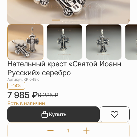
Упаковка
Цепи
Чётки
Шнурки на
шею
Другое
Нательный крест «Святой Иоанн
Русский» серебро
Артикул: КР 049 с
-14%
7 985
₽
9 285
₽
Есть в наличии
Купить
Количество