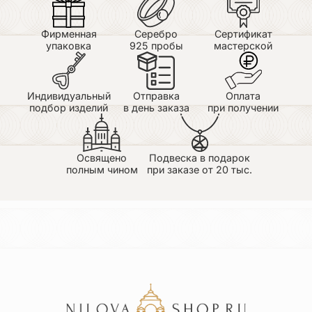
об укреплении веры;
о терпении в трудных обстоятельствах;
Фирменная
Серебро
Сертификат
о помощи в болезни и телесной немощи;
упаковка
925 пробы
мастерской
о защите в дороге и во время службы;
о поддержке воинов и людей, находящихся вдали
от дома;
о помощи тем, кто переживает унижение,
Индивидуальный
Отправка
Оплата
несправедливость или тяжёлый период жизни.
подбор изделий
в день заказа
при получении
Святой Иоанн Русский особенно близок тем, кому
важно сохранить веру, внутреннее достоинство и
мирное сердце даже тогда, когда внешние
обстоятельства кажутся тяжёлыми.
Освящено
Подвеска в подарок
полным чином
при заказе от 20 тыс.