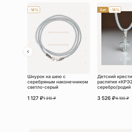
-14%
Хит
-14%
Шнурок на шею с
Детский крести
серебряным наконечником
распятия «КРЭ
светло-серый
серебро/родий
1 127
₽
3 526
₽
1 310
₽
4 100
₽