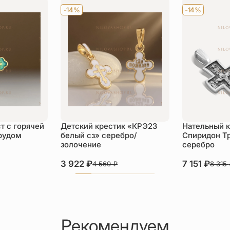
-14%
-14%
т с горячей
Детский крестик «КРЭ23
Нательный к
рудом
белый сз» серебро/
Спиридон Т
золочение
серебро
3 922
₽
7 151
₽
4 560
₽
8 315
Рекомендуем