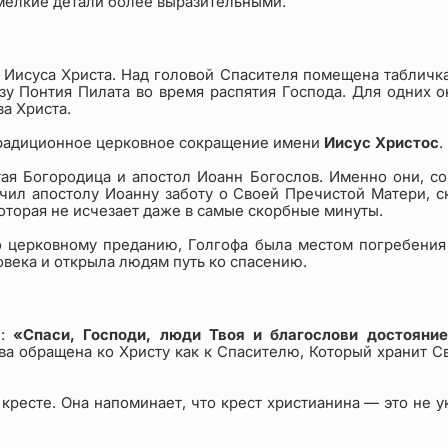
 мелкие детали более выразительными.
а Иисуса Христа. Над головой Спасителя помещена табличк
зу Понтия Пилата во время распятия Господа. Для одних он
а Христа.
адиционное церковное сокращение имени
Иисус Христос
.
я Богородица и апостол Иоанн Богослов. Именно они, со
чил апостолу Иоанну заботу о Своей Пречистой Матери, ска
которая не исчезает даже в самые скорбные минуты.
 церковному преданию, Голгофа была местом погребения 
овека и открыла людям путь ко спасению.
ы:
«Спаси, Господи, люди Твоя и благослови достоян
ва обращена ко Христу как к Спасителю, Который хранит С
кресте. Она напоминает, что крест христианина — это не у