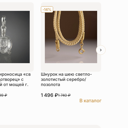
-14%
Хит
-14
ироносица «св
Шнурок на шею светло-
Детский 
отворец» с
золотистый серебро/
распяти
 от мощей г.
позолота
серебро
1 496
₽
3 526
₽
999
₽
1 740
₽
В каталог