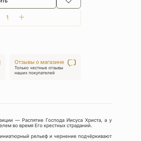
ить
Количество
товара
Нательный
крест
«С
предстоящими»
Отзывы о магазине
КР
Только честные отзывы
020
наших покупателей
серебро/
золото
иции — Распятие Господа Иисуса Христа, а у
елем во время Его крестных страданий.
 Миниатюрный рельеф и чернение подчёркивают