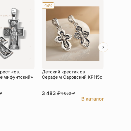
-14%
-14%
рест «св.
Детский крестик св
Нательны
римифунтский»
Серафим Саровский КР115c
«Семист
золочен
3 483
₽
5 659
₽
₽
4 050
₽
В каталог