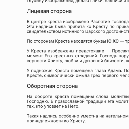
глубину изображения, делают лики, надписи и
Лицевая сторона
В центре креста изображено Распятие Господ
Эта надпись была прибита ко Кресту по прика
свидетельством истинного Царского достоинств
По сторонам Креста находятся буквы
IC XC
— тр
У Креста изображены предстоящие — Пресвята
момент Его крестных страданий. Господь пору
верности Христу, любви и духовной близости, 
У подножия Креста помещена глава Адама. По
Кресте, символически омыла грех первого чел
Оборотная сторона
На обороте креста помещены слова молитв
Господню. В православной традиции эта молит
тех, кто уповает на Него.
Такая надпись особенно уместна на нательном 
принадлежности ко Христу.