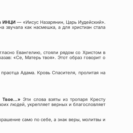
а
ИНЦИ
— «Иисус Назарянин, Царь Иудейский».
а звучала как насмешка, а для христиан стала
гласно Евангелию, стояли рядом со Христом в
зав: «Се, Матерь твоя». Этот образ говорит о
праотца Адама. Кровь Спасителя, пролитая на
ие Твое…»
Эти слова взяты из тропаря Кресту
воих людей, укрепляет верных и благословляет
крашение само по себе, а знак веры, молитвы и