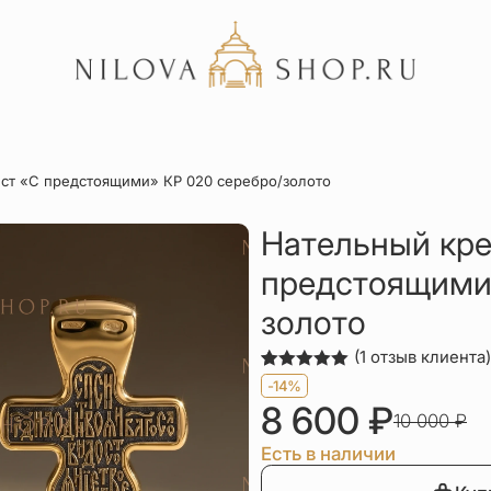
Акции
ст «С предстоящими» КР 020 серебро/золото
Отзывы
Статьи
Нательный кре
предстоящими»
золото
(
1
отзыв клиента)
Рейтинг
1
-14%
5.00
из 5
8 600
₽
на основе
10 000
₽
опроса
пользователя
Есть в наличии