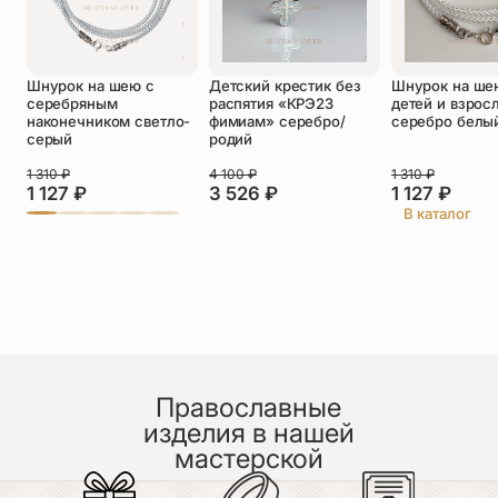
Оставить отзыв
Шнурок на шею с
Детский крестик без
Шнурок на ше
Подтверждаю свое согласие с
серебряным
распятия «КРЭ23
детей и взрос
политикой конфиденциальности
и даю
наконечником светло-
фимиам» серебро/
серебро белы
согласие на обработку персональных
серый
родий
данных
Пока нет отзывов. Будьте первым!
1 310
₽
4 100
₽
1 310
₽
1 127
₽
3 526
₽
1 127
₽
В каталог
Православные
изделия в нашей
мастерской