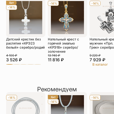
Хит
ребенка молитва «Господи помилуй»
-14%
-14%
-14%
Телефон
*
Отзыв
*
Детский крестик без
Нательный крест с
Нательный кре
распятия «КРЭ23
горячей эмалью
мужчин «Прп.
белый» серебро/родий
«КРЭ18» серебро/
Грек» серебр
золочение
4 100
₽
13 740
₽
9 220
₽
3 526
₽
11 816
₽
7 929
₽
Прикрепить фото
В каталог
До 5 фото, JPG/PNG/WEBP, не более 5 МБ каждое
Рекомендуем
Хит
-14%
-14%
-14%