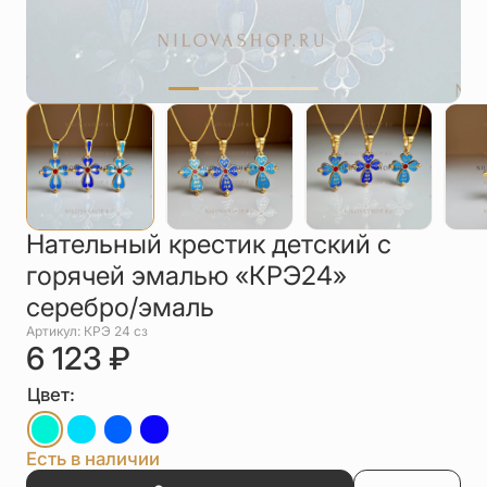
Упаковка
Цепи
Чётки
Шнурки на
шею
Другое
Нательный крестик детский с
горячей эмалью «КРЭ24»
серебро/эмаль
Артикул: КРЭ 24 сз
6 123
₽
Цвет:
Есть в наличии