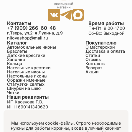
Контакты
Время работы
+7 (909) 266-60-48
Пн-Пт: 9.00-17.00
г.Тверь, ул.2-я Лукина, д.9
Сб-Вс: Выходной
nilovashop@mail.ru
Каталог
Покупателю
Автомобильные иконы
О мастерской
Браслеты
Доставка и оплата
Детские крестики
Статьи
Запонки
Отзывы
Кольца
Контакты
Нательные крестики
Возврат
Нательные иконы
Акции
Настольные иконы
Образки именные
Статуэтки святых
Шнурки на шею
Чётки
Наши реквизиты
ИП Касенова Г.В.
ИНН 690141340620
ОГРНИП 318695200011351
Политика конфиденциальности
Пользовательское соглашение
Мы используем cookie-файлы. Строго необходимые
Публичная оферта
нужны для работы корзины, входа в личный кабинет
Согласие на обработку персональных данных