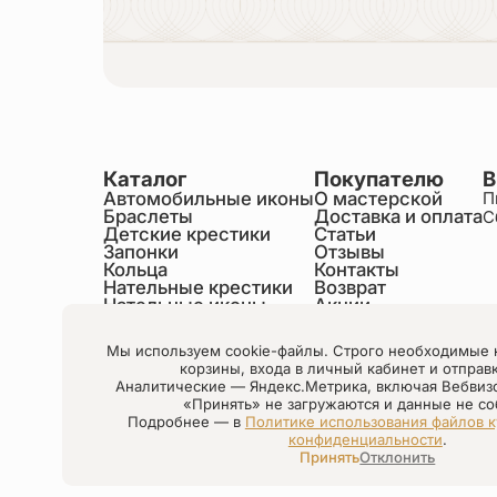
Каталог
Покупателю
В
Автомобильные иконы
О мастерской
П
Браслеты
Доставка и оплата
С
Детские крестики
Статьи
Запонки
Отзывы
Кольца
Контакты
Нательные крестики
Возврат
Нательные иконы
Акции
Настольные иконы
Образки именные
Мы используем cookie-файлы. Строго необходимые 
Статуэтки святых
корзины, входа в личный кабинет и отправ
Шнурки на шею
Аналитические — Яндекс.Метрика, включая Вебвиз
Чётки
«Принять» не загружаются и данные не со
Подробнее — в
Политике использования файлов к
конфиденциальности
.
Настройки cookie
Принять
Отклонить