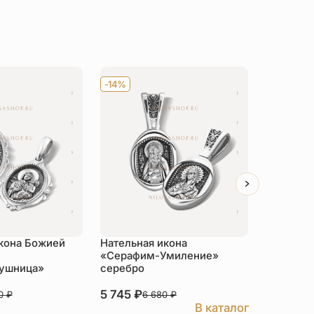
-14%
-14%
кона Божией
Нательная икона
Нательна
«Серафим-Умиление»
и Иустин
ушница»
серебро
5 745
₽
18 189
₽
80
₽
6 680
₽
В каталог