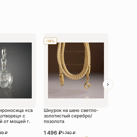
-14%
Хит
-14
ироносица «св
Шнурок на шею светло-
Детский 
отворец» с
золотистый серебро/
распяти
 от мощей г.
позолота
серебро
1 496
₽
3 526
₽
999
₽
1 740
₽