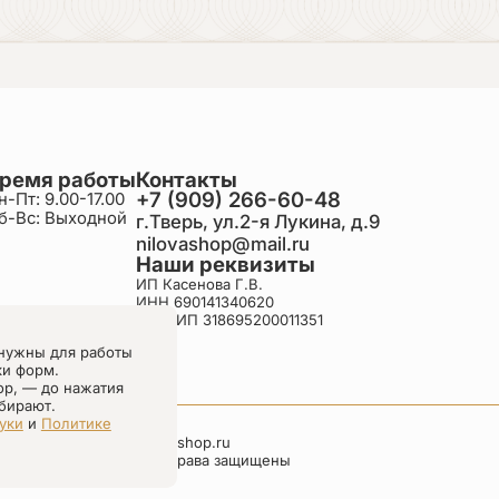
ремя работы
Контакты
+7 (909) 266-60-48
н-Пт: 9.00-17.00
б-Вс: Выходной
г.Тверь, ул.2-я Лукина, д.9
nilovashop@mail.ru
Наши реквизиты
ИП Касенова Г.В.
ИНН 690141340620
ОГРНИП 318695200011351
нужны для работы
ки форм.
ор, — до нажатия
бирают.
уки
и
Политике
nilovashop.ru
Все права защищены