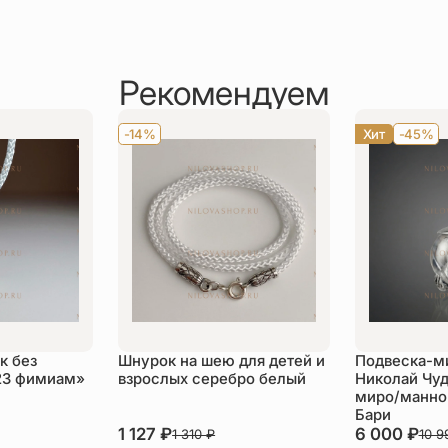
Рекомендуем
-14%
Хит
-45%
к без
Шнурок на шею для детей и
Подвеска-м
23 фимиам»
взрослых серебро белый
Николай Чуд
миро/манной
Бари
1 127
₽
6 000
₽
1 310
₽
10 