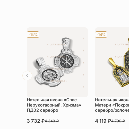
-14%
-14%
Нательная икона «Спас
Нательная икон
Нерукотворный. Хризма»
Матери «Покро
ПД02 серебро
серебро/золоч
3 732
₽
4 119
₽
4 340
₽
4 790
₽