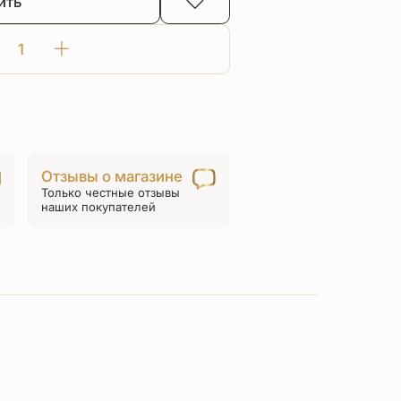
ить
Количество
товара
Нательная
икона
Божией
Матери
Отзывы о магазине
«Неувядаемый
Только честные отзывы
цвет»
наших покупателей
серебро/
золочение