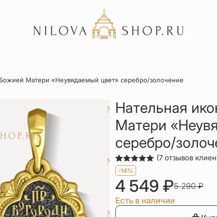
Акции
 Божией Матери «Неувядаемый цвет» серебро/золочение
Отзывы
Статьи
Нательная ико
Матери «Неув
серебро/золоч
(
7
отзывов клиен
Рейтинг
7
-14%
5.00
из 5
4 549
₽
на основе
5 290
₽
опроса
пользователей
Есть в наличии