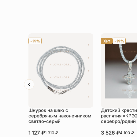
-14%
Хит
-14%
Шнурок на шею с
Детский крести
серебряным наконечником
распятия «КРЭ
светло-серый
серебро/родий
1 127
₽
3 526
₽
1 310
₽
4 100
₽