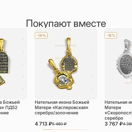
Покупают вместе
-14%
-14%
а Божьей
Нательная икона Божьей
Нательная и
в» ПД52
Матери «Касперовская»
Матери
ение
серебро/золочение
«Скоропосл
серебро
4 713
₽
3 767
₽
5 480
₽
4 3