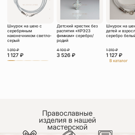
Оставить отзыв
Шнурок на шею с
Детский крестик без
Шнурок на ше
Подтверждаю свое согласие с
серебряным
распятия «КРЭ23
детей и взрос
политикой конфиденциальности
и даю
наконечником светло-
фимиам» серебро/
серебро белы
согласие на обработку персональных
серый
родий
данных
Пока нет отзывов. Будьте первым!
1 310
₽
4 100
₽
1 310
₽
1 127
₽
3 526
₽
1 127
₽
В каталог
Православные
изделия в нашей
мастерской