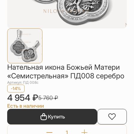
Упаковка
Цепи
Чётки
Шнурки на
шею
Другое
Нательная икона Божьей Матери
«Семистрельная» ПД008 серебро
Артикул: ПД 008с
-14%
4 954
₽
5 760
₽
Есть в наличии
Купить