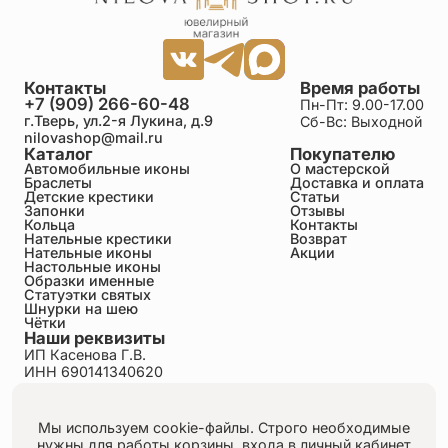
Контакты
Время работы
+7 (909) 266-60-48
Пн-Пт: 9.00-17.00
г.Тверь, ул.2-я Лукина, д.9
Сб-Вс: Выходной
nilovashop@mail.ru
Каталог
Покупателю
Автомобильные иконы
О мастерской
Браслеты
Доставка и оплата
Детские крестики
Статьи
Запонки
Отзывы
Кольца
Контакты
Нательные крестики
Возврат
Нательные иконы
Акции
Настольные иконы
Образки именные
Статуэтки святых
Шнурки на шею
Чётки
Наши реквизиты
ИП Касенова Г.В.
ИНН 690141340620
ОГРНИП 318695200011351
Политика конфиденциальности
Пользовательское соглашение
Мы используем cookie-файлы. Строго необходимые
Публичная оферта
нужны для работы корзины, входа в личный кабинет