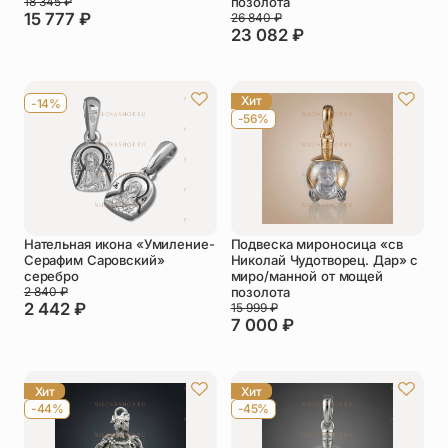
18 345
₽
позолота
15 777
₽
26 840
₽
23 082
₽
Хит
-14%
-56%
Нательная икона «Умиление-
Подвеска мироносица «св
Серафим Саровский»
Николай Чудотворец. Дар» с
серебро
миро/манной от мощей
2 840
₽
позолота
2 442
₽
15 999
₽
7 000
₽
Хит
Хит
-44%
-45%