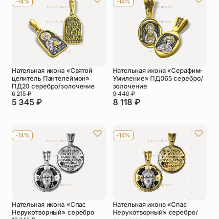
-14%
-14%
Упаковка
Цепи
Чётки
Шнурки на
шею
Другое
Нательная икона «Святой
Нательная икона «Серафим-
целитель Пантелеймон»
Умиление» ПД065 серебро/
ПД20 серебро/золочение
золочение
6 215
₽
9 440
₽
5 345
₽
8 118
₽
-14%
-14%
Нательная икона «Спас
Нательная икона «Спас
Нерукотворный» серебро
Нерукотворный» серебро/