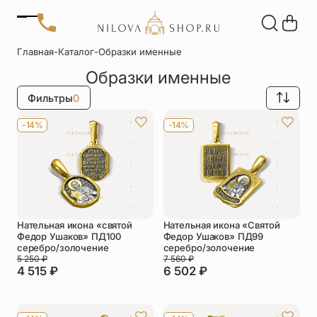
Позвонить
Главная
-
Каталог
-
Образки именные
+7 (909) 266-60-48
Образки именные
+7 (906) 655-37-20
Автомобильные
Браслеты
Акции
иконы
Отзывы
Фильтры
0
Статьи
Детские
Запонки
-14%
-14%
крестики
Кольца
Настольные
иконы
Нательные
Нательные
крестики
иконы
Нательная икона «святой
Нательная икона «Святой
Федор Ушаков» ПД100
Федор Ушаков» ПД99
серебро/золочение
серебро/золочение
Образки
Подвески
5 250
₽
7 560
₽
именные
4 515
₽
6 502
₽
Складни
Статуэтки
святых