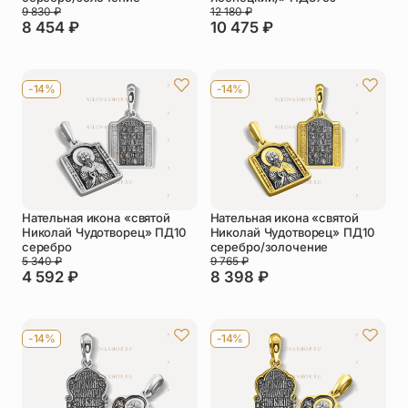
9 830
₽
12 180
₽
8 454
₽
10 475
₽
-14%
-14%
Нательная икона «святой
Нательная икона «святой
Николай Чудотворец» ПД10
Николай Чудотворец» ПД10
серебро
серебро/золочение
5 340
₽
9 765
₽
4 592
₽
8 398
₽
-14%
-14%