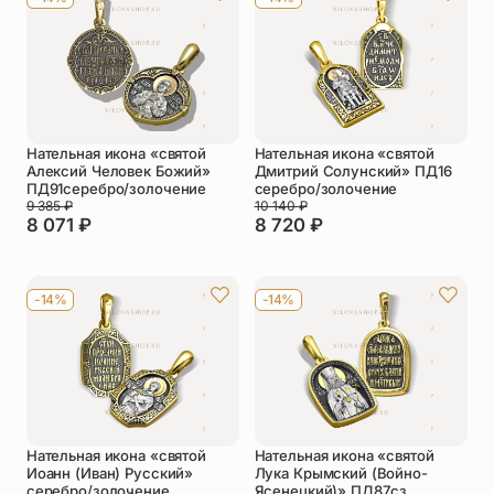
Нательная икона «святой
Нательная икона «святой
Алексий Человек Божий»
Дмитрий Солунский» ПД16
ПД91серебро/золочение
серебро/золочение
9 385
₽
10 140
₽
8 071
₽
8 720
₽
-14%
-14%
Нательная икона «святой
Нательная икона «святой
Иоанн (Иван) Русский»
Лука Крымский (Войно-
серебро/золочение
Ясенецкий)» ПД87сз