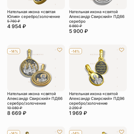
Нательная икона «святая
Нательная икона «святой
Юлия» серебро/золочение
Александр Свирский» ПД66
5 760
₽
серебро
4 954
₽
6 860
₽
5 900
₽
-14%
-14%
Нательная икона «святой
Нательная икона «святой
Александр Свирский» ПД66
Александр Свирский» ПД96
серебро/золочение
серебро/золочение
10 080
₽
2 290
₽
8 669
₽
1 969
₽
-14%
-14%