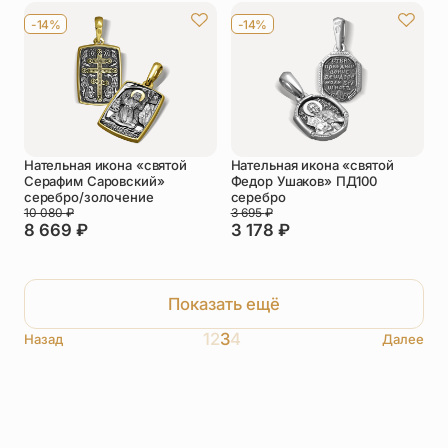
-14%
-14%
Нательная икона «святой
Нательная икона «святой
Серафим Саровский»
Федор Ушаков» ПД100
серебро/золочение
серебро
10 080
₽
3 695
₽
8 669
₽
3 178
₽
Показать ещё
1
2
3
4
Назад
Далее