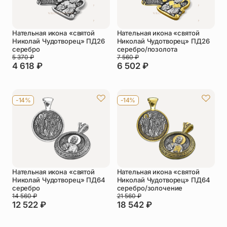
Нательная икона «святой
Нательная икона «святой
Николай Чудотворец» ПД26
Николай Чудотворец» ПД26
серебро
серебро/позолота
5 370
₽
7 560
₽
4 618
₽
6 502
₽
-14%
-14%
Нательная икона «святой
Нательная икона «святой
Николай Чудотворец» ПД64
Николай Чудотворец» ПД64
серебро
серебро/золочение
14 560
₽
21 560
₽
12 522
₽
18 542
₽