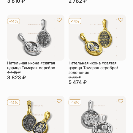
3 810
₽
2 782
₽
-14%
-14%
Нательная икона «святая
Нательная икона «святая
царица Тамара» серебро
царица Тамара» серебро/
4 445
₽
золочение
3 823
₽
6 365
₽
5 474
₽
-14%
-14%