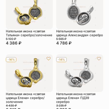
Упаковка
Цепи
Чётки
Шнурки на
шею
Нательная икона «святая
Нательная икона «святая
Другое
Татьяна» серебро/золочение
царица Александра» серебро
5 100
₽
5 565
₽
4 386
₽
4 786
₽
-14%
-14%
Нательная икона «святая
Нательная икона «святая
царица Елена» cеребро/
царица Елена» ПД39
золочение
серебро
4 430
₽
3 235
₽