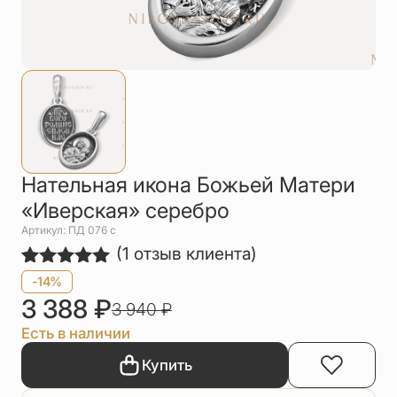
Упаковка
Цепи
Чётки
Шнурки на
шею
Другое
Нательная икона Божьей Матери
«Иверская» серебро
Артикул: ПД 076 с
(
1
отзыв клиента)
Рейтинг
1
-14%
5.00
из 5
3 388
₽
3 940
₽
на основе
опроса
Есть в наличии
пользователя
Купить