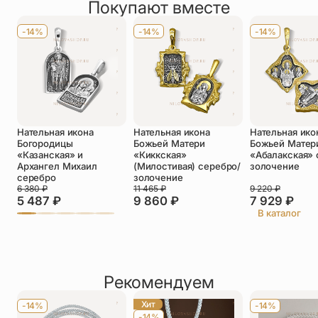
Покупают вместе
Оставить отзыв
Имя
*
-14%
-14%
-14%
Телефон
*
Отзыв
*
Нательная икона
Нательная икона
Нательная ико
Богородицы
Божьей Матери
Божьей Матер
«Казанская» и
«Киккская»
«Абалакская» 
Архангел Михаил
(Милостивая) серебро/
золочение
серебро
золочение
6 380
₽
11 465
₽
9 220
₽
Прикрепить фото
5 487
₽
9 860
₽
7 929
₽
В каталог
До 5 фото, JPG/PNG/WEBP, не более 5 МБ каждое
Рекомендуем
Хит
-14%
-14%
-14%