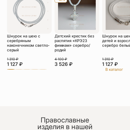
Оставить отзыв
Подтверждаю свое согласие с
Шнурок на шею с
Детский крестик без
Шнурок на ше
политикой конфиденциальности
и даю
серебряным
распятия «КРЭ23
детей и взрос
согласие на обработку персональных
наконечником светло-
фимиам» серебро/
серебро белы
данных
серый
родий
Минаев Александр
1 310
₽
4 100
₽
1 310
₽
26.06.2026
1 127
₽
3 526
₽
1 127
₽
Прекрасная работа!Прорисованы все детали!
В каталог
Огромная благодарность людям,которые
работают в мастерской!
Православные
изделия в нашей