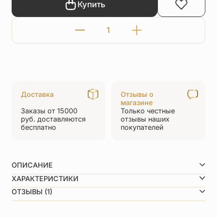
Купить
Количество
товара
Подвеска
«Рождественская
звезда.
Доставка
Отзывы о
Вифлеемская
магазине
Заказы от 15000
Только честные
Божия
руб.
доставляются
отзывы
наших
бесплатно
покупателей
Матерь»
с
ОПИСАНИЕ
Размеры вертикаль/горизонталь:
ХАРАКТЕРИСТИКИ
Техника изготовления:
литьё, обработка чернением.
Вид металла
Серебро 925 пробы
ОТЗЫВЫ (1)
Покрытие
Без покрытия
Средний вес
2,5 г
5,0
По размеру
Маленькие (до 3 см)