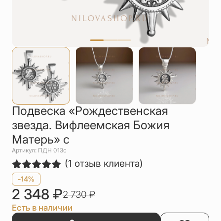
Упаковка
Цепи
Чётки
Шнурки на
шею
Другое
Подвеска «Рождественская
звезда. Вифлеемская Божия
Матерь» с
Артикул: ПДН 013с
(
1
отзыв клиента)
Рейтинг
1
-14%
5.00
из 5
2 348
₽
2 730
₽
на основе
опроса
Есть в наличии
пользователя