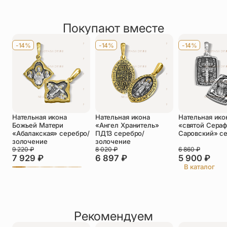
Рейтинг товара
1 отзыв
Покупают вместе
Оставить отзыв
Имя
*
-14%
-14%
-14%
Телефон
*
Отзыв
*
Нательная икона
Нательная икона
Нательная ико
Божьей Матери
«Ангел Хранитель»
«святой Сера
«Абалакская» серебро/
ПД13 серебро/
Саровский» с
золочение
золочение
9 220
₽
8 020
₽
6 860
₽
7 929
₽
6 897
₽
5 900
₽
Прикрепить фото
В каталог
До 5 фото, JPG/PNG/WEBP, не более 5 МБ каждое
Рекомендуем