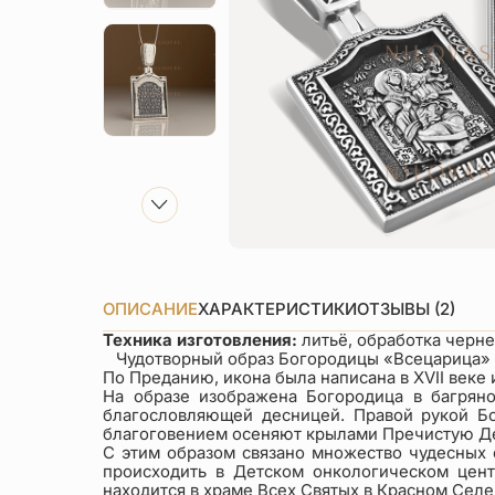
ОПИСАНИЕ
ХАРАКТЕРИСТИКИ
ОТЗЫВЫ (2)
Техника изготовления:
литьё, обработка черн
Чудотворный образ Богородицы «Всецарица» (г
По Преданию, икона была написана в XVII веке
На образе изображена Богородица в багряно
благословляющей десницей. Правой рукой Бо
благоговением осеняют крылами Пречистую Д
С этим образом связано множество чудесных 
происходить в Детском онкологическом цент
находится в храме Всех Святых в Красном Селе