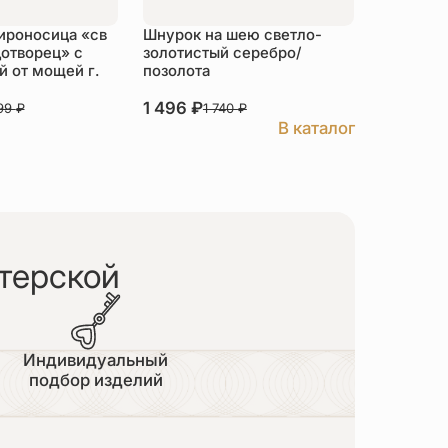
ироносица «св
Шнурок на шею светло-
Детский 
отворец» с
золотистый серебро/
распяти
 от мощей г.
позолота
серебро
1 496
₽
3 526
₽
999
₽
1 740
₽
В каталог
терской
Индивидуальный
подбор изделий