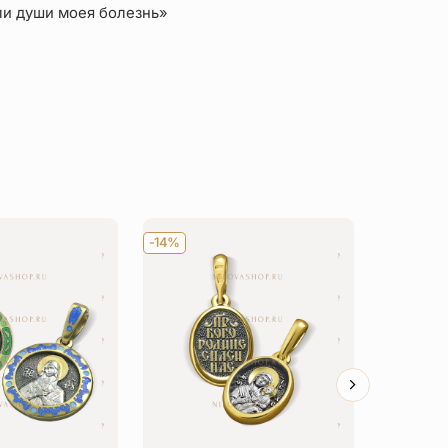
ли души моея болезнь»
-14%
-14%