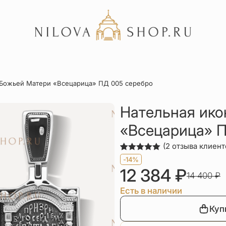
Акции
 Божьей Матери «Всецарица» ПД 005 серебро
Отзывы
Статьи
Нательная ико
«Всецарица» П
(
2
отзыва клиент
Рейтинг
2
-14%
5.00
из 5
12 384
₽
на основе
14 400
₽
опроса
пользователей
Есть в наличии
Куп