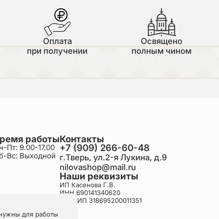
Оплата
Освящено
при получении
полным чином
ремя работы
Контакты
+7 (909) 266-60-48
н-Пт: 9.00-17.00
б-Вс: Выходной
г.Тверь, ул.2-я Лукина, д.9
nilovashop@mail.ru
Наши реквизиты
ИП Касенова Г.В.
ИНН 690141340620
ОГРНИП 318695200011351
нужны для работы