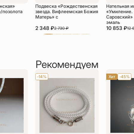
нская»
Подвеска «Рождественская
Нательная и
/позолота
звезда. Вифлеемская Божия
«Умиление.
Матерь» с
Саровский»
эмаль
2 348
₽
10 853
₽
2 730
₽
12 
Рекомендуем
-14%
Хит
-45%