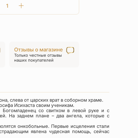
Количество
товара
Нательная
икона
Божьей
Матери
Отзывы о магазине
«Всецарица»
Только честные отзывы
ПД
наших покупателей
005
серебро
а, слева от царских врат в соборном храме.
Иосифа Исихаста своим ученикам.
х Богомладенец со свитком в левой руке и с
й. На заднем плане – два ангела, которые с
молятся онкобольные. Первые исцеления стали
 страдающим явлена чудесная помощь, сейчас