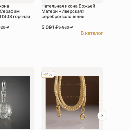
кона
Нательная икона Божьей
Нательна
 Серафим
Матери «Иверская»
Хранител
 ПЭ08 горячая
серебро/золочение
5 091
₽
4 898
₽
620
₽
5 920
₽
В каталог
-14%
Хит
-14