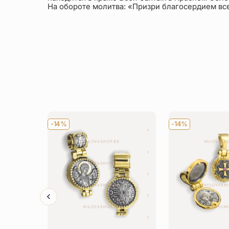
На обороте молитва: «Призри благосердием вс
-14%
-14%