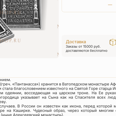
Доставка
Заказы от 15000 руб.
доставляются бесплатно
ением.
реч. «Пантанасса») хранится в Ватопедском монастыре Афон
 и стала благословением известного на Святой Горе старца 
м одеянии, восседающая на царском троне. На Ее рука
городица указывает на Сына как на Спасителя всех люде
еву.
случаев. В России он известен как икона, перед которой 
ре на Каширке. Чудесный образ, через который многим
 (ныне Алексеевский монастырь).