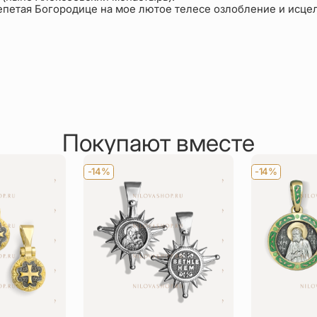
епетая Богородице на мое лютое телесе озлобление и исце
Покупают вместе
-14%
-14%