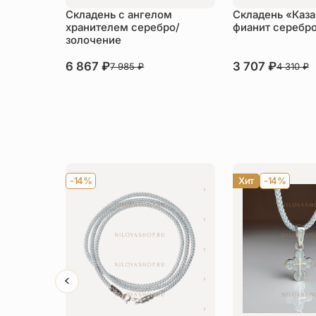
Складень с ангелом
Складень «Каза
хранителем серебро/
фианит серебро
золочение
6 867
₽
3 707
₽
7 985
₽
4 310
₽
-14%
Хит
-14%