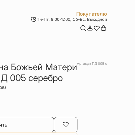
Покупателю
Пн-Пт: 9.00-17.00, Сб-Вс: Выходной
Мои заказы
Доставка и оплата
Возврат товара
Статьи
Контакты
Отзывы
Акции
на Божьей Матери
Артикул: ПД 005 с
Д 005 серебро
ов)
ить