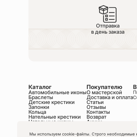
Отправка
в день заказа
Каталог
Покупателю
В
Автомобильные иконы
О мастерской
П
Браслеты
Доставка и оплата
С
Детские крестики
Статьи
Запонки
Отзывы
Кольца
Контакты
Нательные крестики
Возврат
Нательные иконы
Акции
Настольные иконы
Образки именные
Мы используем cookie-файлы. Строго необходимые 
Статуэтки святых