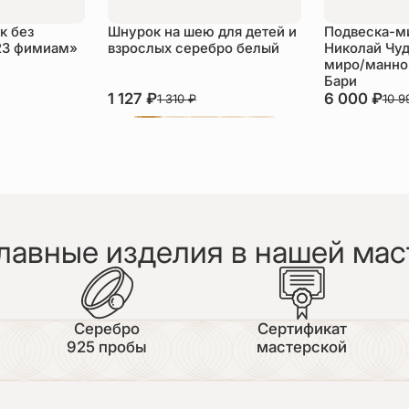
к без
Шнурок на шею для детей и
Подвеска-м
23 фимиам»
взрослых серебро белый
Николай Чуд
миро/манной
Бари
1 127
₽
6 000
₽
1 310
₽
10 
лавные изделия в нашей мас
Серебро
Сертификат
925 пробы
мастерской