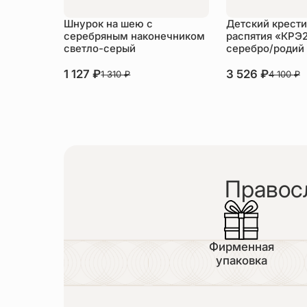
Шнурок на шею с
Детский крести
серебряным наконечником
распятия «КРЭ
светло-серый
серебро/родий
1 127
₽
3 526
₽
1 310
₽
4 100
₽
Правос
Фирменная
упаковка