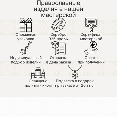
Православные
Ношу две недели и каждый день разглядываю и
восхищаюсь!!! Спасибо большое! Недостатки: не
изделия в нашей
замечено Обязательно закажу еще несколько
мастерской
различных именных в подарок!
Дмитрий
29.06.2026
Фирменная
Серебро
Сертификат
Заказал супруге в подарок, не пожалел ни сколько
упаковка
925 пробы
мастерской
.Очень качественная проработка деталей, в
реальности выглядит намного красивее. Спасибо
мастерам за такую красоту! Отдельное спасибо
менеджеру Галине .
Индивидуальный
Отправка
Оплата
подбор изделий
в день заказа
при получении
Освящено
Подвеска в подарок
полным чином
при заказе от 20 тыс.