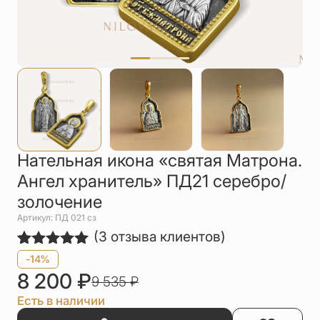
Упаковка
Цепи
Чётки
Шнурки на
шею
Другое
Нательная икона «святая Матрона.
Ангел хранитель» ПД21 серебро/
золочение
Артикул: ПД 021 сз
(
3
отзыва клиентов)
Рейтинг
3
-14%
5.00
из 5
8 200
₽
9 535
₽
на основе
опроса
Есть в наличии
пользователей