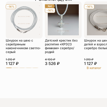
Хит
-14%
-14%
-14%
Оставить отзыв
Подтверждаю свое согласие с
Шнурок на шею с
Детский крестик без
Шнурок на ше
политикой конфиденциальности
и даю
серебряным
распятия «КРЭ23
детей и взрос
согласие на обработку персональных
наконечником светло-
фимиам» серебро/
серебро белы
данных
серый
родий
Тамара
1 310
₽
4 100
₽
1 310
₽
26.06.2026
1 127
₽
3 526
₽
1 127
₽
приношу благодарности. образ выполнен очень
В каталог
эстетично !!! замечательная работа мастеров !
доставка - быстро. всех вам благ !