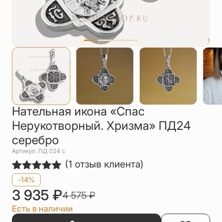
Упаковка
Цепи
Чётки
Шнурки на
шею
Другое
Нательная икона «Спас
Нерукотворный. Хризма» ПД24
серебро
Артикул: ПД 024 с
(
1
отзыв клиента)
Рейтинг
1
-14%
5.00
из 5
3 935
₽
4 575
₽
на основе
опроса
Есть в наличии
пользователя