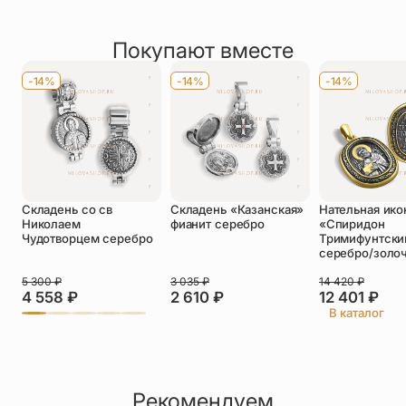
Рейтинг товара
Сущий». На оборотной стороне крест-монограмма
По размеру
Маленькие (до 3 см)
1 отзыв
Иисуса Христа.
Покупают вместе
Оставить отзыв
Имя
*
-14%
-14%
-14%
Телефон
*
Отзыв
*
Складень со св
Складень «Казанская»
Нательная ико
Николаем
фианит серебро
«Спиридон
Чудотворцем серебро
Тримифунтски
серебро/золо
5 300
₽
3 035
₽
14 420
₽
Прикрепить фото
4 558
₽
2 610
₽
12 401
₽
В каталог
До 5 фото, JPG/PNG/WEBP, не более 5 МБ каждое
Рекомендуем