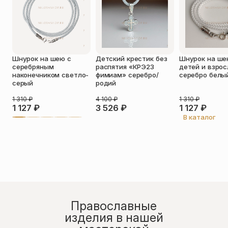
Оставить отзыв
Шнурок на шею с
Детский крестик без
Шнурок на ше
Подтверждаю свое согласие с
серебряным
распятия «КРЭ23
детей и взро
политикой конфиденциальности
и
наконечником светло-
фимиам» серебро/
серебро белы
даю согласие на обработку
серый
родий
персональных данных
Пока нет отзывов. Будьте первым!
1 310
₽
4 100
₽
1 310
₽
1 127
₽
3 526
₽
1 127
₽
В каталог
Православные
изделия в нашей