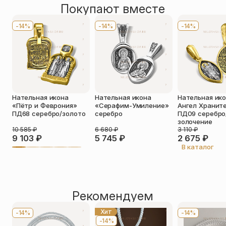
неупиваемая чаша»
Покупают вместе
Оставить отзыв
Имя
*
-14%
-14%
-14%
Телефон
*
Отзыв
*
Нательная икона
Нательная икона
Нательная ик
«Пётр и Феврония»
«Серафим-Умиление»
Ангел Хранит
ПД68 серебро/золото
серебро
ПД09 серебро
золочение
10 585
₽
6 680
₽
3 110
₽
9 103
₽
5 745
₽
2 675
₽
Прикрепить фото
В каталог
До 5 фото, JPG/PNG/WEBP, не более 5 МБ каждое
Рекомендуем
Хит
-14%
-14%
-14%