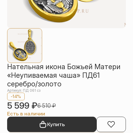
Упаковка
Цепи
Чётки
Шнурки на
шею
Другое
Нательная икона Божьей Матери
«Неупиваемая чаша» ПД61
серебро/золото
Артикул: ПД 061 сз
-14%
5 599
₽
6 510
₽
Есть в наличии
Купить