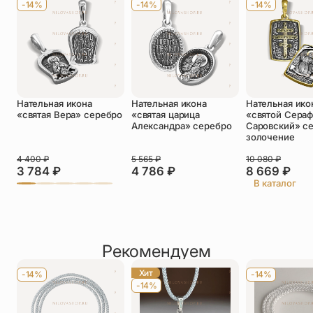
-14%
-14%
-14%
Телефон
*
Отзыв
*
Нательная икона
Нательная икона
Нательная ико
«святая Вера» серебро
«святая царица
«святой Сера
Александра» серебро
Саровский» с
золочение
4 400
₽
5 565
₽
10 080
₽
Прикрепить фото
3 784
₽
4 786
₽
8 669
₽
В каталог
До 5 фото, JPG/PNG/WEBP, не более 5 МБ каждое
Рекомендуем
Хит
-14%
-14%
-14%