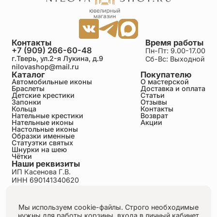
Контакты
Время работы
+7 (909) 266-60-48
Пн-Пт: 9.00-17.00
г.Тверь, ул.2-я Лукина, д.9
Сб-Вс: Выходной
nilovashop@mail.ru
Каталог
Покупателю
Автомобильные иконы
О мастерской
Браслеты
Доставка и оплата
Детские крестики
Статьи
Запонки
Отзывы
Кольца
Контакты
Нательные крестики
Возврат
Нательные иконы
Акции
Настольные иконы
Образки именные
Статуэтки святых
Шнурки на шею
Чётки
Наши реквизиты
ИП Касенова Г.В.
ИНН 690141340620
ОГРНИП 318695200011351
Политика конфиденциальности
Пользовательское соглашение
Мы используем cookie-файлы. Строго необходимые
Публичная оферта
нужны для работы корзины, входа в личный кабинет