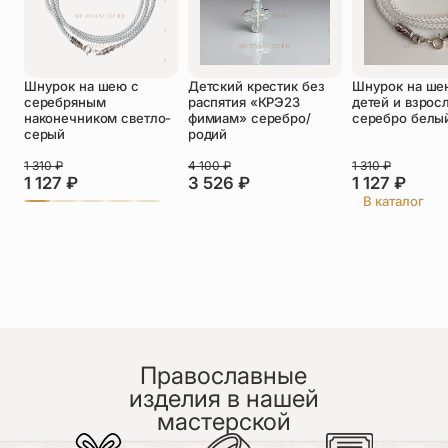
Оставить отзыв
Подтверждаю свое согласие с
Шнурок на шею с
Детский крестик без
Шнурок на ше
политикой конфиденциальности
и даю
серебряным
распятия «КРЭ23
детей и взрос
согласие на обработку персональных
наконечником светло-
фимиам» серебро/
серебро белы
данных
серый
родий
Пока нет отзывов. Будьте первым!
1 310
₽
4 100
₽
1 310
₽
1 127
₽
3 526
₽
1 127
₽
В каталог
Православные
изделия в нашей
мастерской