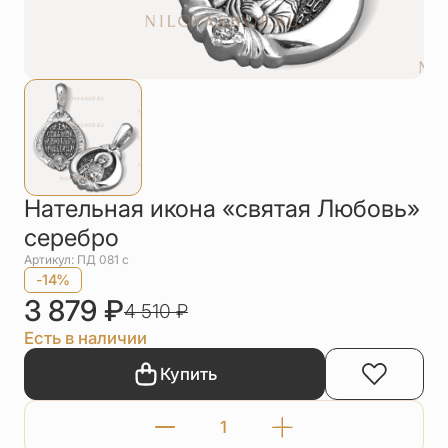
Упаковка
Цепи
Чётки
Шнурки на
шею
Другое
Нательная икона «святая Любовь»
серебро
Артикул: ПД 081 с
-14%
3 879
₽
4 510
₽
Есть в наличии
Купить
Количество