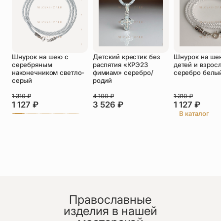
Оставить отзыв
Шнурок на шею с
Детский крестик без
Шнурок на ше
Подтверждаю свое согласие с
серебряным
распятия «КРЭ23
детей и взрос
политикой конфиденциальности
и даю
наконечником светло-
фимиам» серебро/
серебро белы
согласие на обработку персональных
серый
родий
данных
Пока нет отзывов. Будьте первым!
1 310
₽
4 100
₽
1 310
₽
1 127
₽
3 526
₽
1 127
₽
В каталог
Православные
изделия в нашей