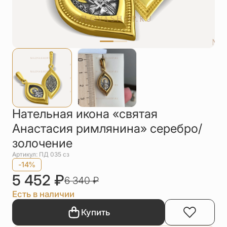
Упаковка
Цепи
Чётки
Шнурки на
шею
Другое
Нательная икона «святая
Анастасия римлянина» серебро/
золочение
Артикул: ПД 035 сз
-14%
5 452
₽
6 340
₽
Есть в наличии
Купить