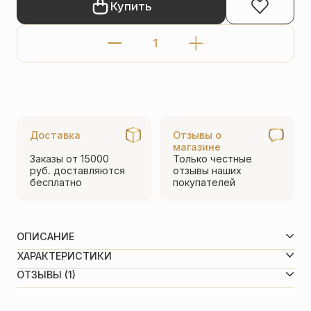
Купить
Количество
товара
Нательная
икона
Божьей
Доставка
Отзывы о
Матери
магазине
Заказы от 15000
Только честные
«Казанская»
руб.
доставляются
отзывы
наших
бесплатно
покупателей
ПД25
серебро/
золочение
ОПИСАНИЕ
Техника изготовления:
ХАРАКТЕРИСТИКИ
литьё, обработка чернением.
Особо почитаемый образ, явление в 1579 году в
Вид металла
Серебро 925 пробы
ОТЗЫВЫ (1)
Казани. Икона прославлена многими чудотворениями.
Средний вес
7,8 г
Празднование 4.11 и 21.07. Молятся об исцелении
Размеры вертикаль/горизонталь
22(32 с петлёй)/18 мм
глазных болезней, помощи в душевных печалях и
5,0
Покрытие
Позолота