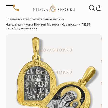
Позвонить
-
Главная
-
Каталог
Нательные иконы
-
+7 (909) 266-60-48
Нательная икона Божьей Матери «Казанская» ПД25
+7 (906) 655-37-20
Автомобильные
Браслеты
Акции
серебро/золочение
иконы
Отзывы
Статьи
Детские
Запонки
крестики
Кольца
Настольные
иконы
Нательные
Нательные
крестики
иконы
Образки
Подвески
именные
Складни
Статуэтки
святых