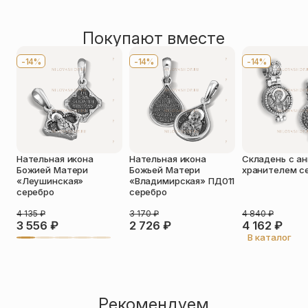
Рейтинг товара
скорбях. На оборотной стороне молитва Богородице.
По размеру
Средние (3,1-5 см)
1 отзыв
На обороте молитва: «мати Божия, благословенная
Марие люди Твоя во скорби сущия милостию Твоею не
Покупают вместе
Оставить отзыв
остави»
Имя
*
-14%
-14%
-14%
Телефон
*
Отзыв
*
Нательная икона
Нательная икона
Складень с а
Божией Матери
Божьей Матери
хранителем с
«Леушинская»
«Владимирская» ПД011
серебро
серебро
4 135
₽
3 170
₽
4 840
₽
Прикрепить фото
3 556
₽
2 726
₽
4 162
₽
В каталог
До 5 фото, JPG/PNG/WEBP, не более 5 МБ каждое
Рекомендуем