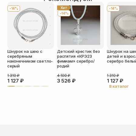
Хит
-14%
-14%
-14%
Оставить отзыв
Подтверждаю свое согласие с
Шнурок на шею с
Детский крестик без
Шнурок на ше
политикой конфиденциальности
и
серебряным
распятия «КРЭ23
детей и взро
даю согласие на обработку
наконечником светло-
фимиам» серебро/
серебро белы
персональных данных
серый
родий
Ксения
1 310
₽
4 100
₽
1 310
₽
29.06.2026
1 127
₽
3 526
₽
1 127
₽
Достаточно большая иконка, выглядит очень
В каталог
красиво и дорого!Подойдет для себя и для
подарка!