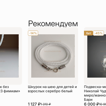
Рекомендуем
-14%
Хит
-45%
к без
Шнурок на шею для детей и
Подвеска-м
23 фимиам»
взрослых серебро белый
Николай Чуд
миро/манной
Бари
1 127
₽
6 000
₽
1 310
₽
10 