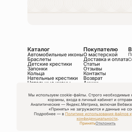
Каталог
Покупателю
В
Автомобильные иконы
О мастерской
П
Браслеты
Доставка и оплата
С
Детские крестики
Статьи
Запонки
Отзывы
Кольца
Контакты
Нательные крестики
Возврат
Нательные иконы
Акции
Настольные иконы
Образки именные
Мы используем cookie-файлы. Строго необходимые 
Статуэтки святых
корзины, входа в личный кабинет и отправ
Шнурки на шею
Аналитические — Яндекс.Метрика, включая Вебвиз
Чётки
«Принять» не загружаются и данные не со
Подробнее — в
Политике использования файлов к
конфиденциальности
.
Настройки cookie
Принять
Отклонить