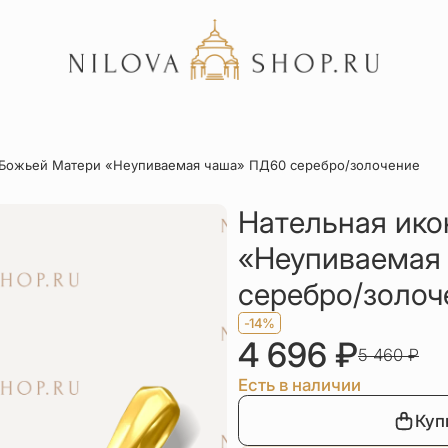
Акции
 Божьей Матери «Неупиваемая чаша» ПД60 серебро/золочение
Отзывы
Статьи
Нательная ико
«Неупиваемая
серебро/золоч
-14%
4 696
₽
5 460
₽
Есть в наличии
Куп