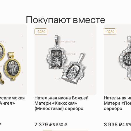
Покупают вместе
-14%
-14%
усалимская
Нательная икона Божьей
Нательная и
 Ангел»
Матери «Киккская»
Матери «По
(Милостивая) серебро
серебро
7 379
₽
3 935
₽
₽
8 580
₽
4 5