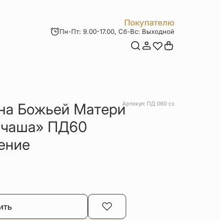
Покупателю
Пн-Пт: 9.00-17.00, Сб-Вс: Выходной
Мои заказы
Доставка и оплата
Возврат товара
Статьи
Контакты
Отзывы
Акции
на Божьей Матери
Артикул: ПД 060 сз
 чаша» ПД60
ение
ить