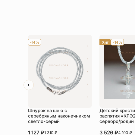
-14%
Хит
-14%
Шнурок на шею с
Детский крести
серебряным наконечником
распятия «КРЭ
светло-серый
серебро/родий
1 127
₽
3 526
₽
1 310
₽
4 100
₽