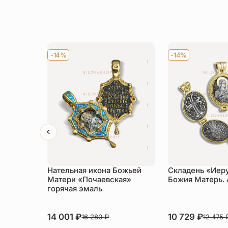
-14%
-14%
Нательная икона Божьей
Складень «Иер
Матери «Почаевская»
Божия Матерь.
горячая эмаль
14 001
₽
10 729
₽
16 280
₽
12 475