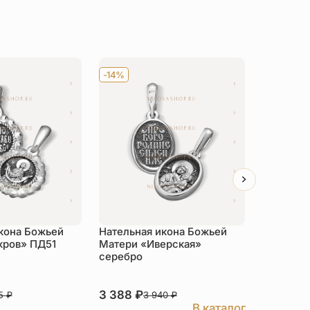
-14%
-14%
кона Божьей
Нательная икона Божьей
Нательна
кров» ПД51
Матери «Иверская»
Матери 
серебро
погибших
Московс
золочен
3 388
₽
6 450
₽
75
₽
3 940
₽
В каталог