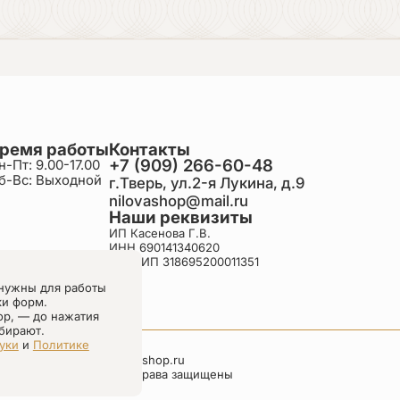
ремя работы
Контакты
+7 (909) 266-60-48
н-Пт: 9.00-17.00
б-Вс: Выходной
г.Тверь, ул.2-я Лукина, д.9
nilovashop@mail.ru
Наши реквизиты
ИП Касенова Г.В.
ИНН 690141340620
ОГРНИП 318695200011351
нужны для работы
ки форм.
ор, — до нажатия
бирают.
уки
и
Политике
nilovashop.ru
Все права защищены