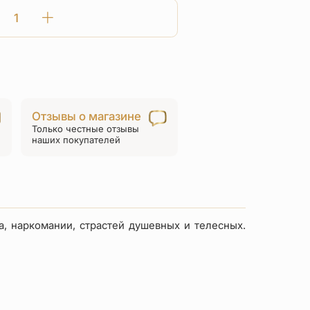
Количество
товара
Нательная
икона
Божьей
Матери
Отзывы о магазине
«Неупиваемая
Только честные отзывы
чаша»
наших покупателей
ПД60
серебро/
золочение
а, наркомании, страстей душевных и телесных.