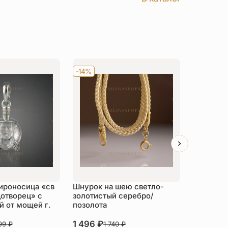
-14%
Хит
-14
ироносица «св
Шнурок на шею светло-
Детский 
отворец» с
золотистый серебро/
распяти
 от мощей г.
позолота
серебро
1 496
₽
3 526
₽
999
₽
1 740
₽