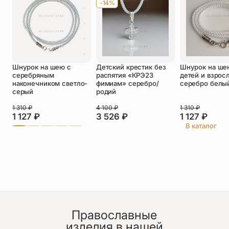
-14%
Оставить отзыв
Подтверждаю свое согласие с
Шнурок на шею с
Детский крестик без
Шнурок на ше
политикой конфиденциальности
и даю
серебряным
распятия «КРЭ23
детей и взрос
согласие на обработку персональных
наконечником светло-
фимиам» серебро/
серебро белы
данных
серый
родий
Пока нет отзывов. Будьте первым!
1 310
₽
4 100
₽
1 310
₽
1 127
₽
3 526
₽
1 127
₽
В каталог
Православные
изделия в нашей