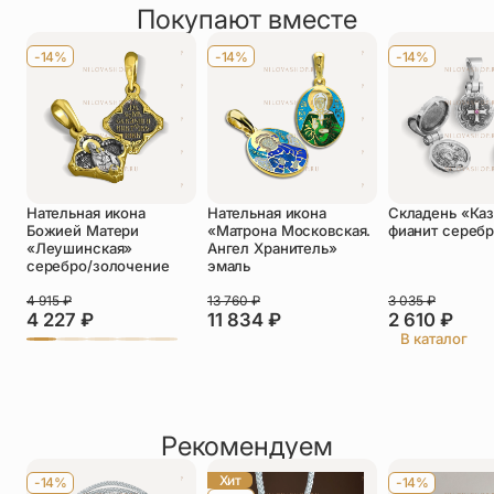
Покупают вместе
Оставить отзыв
Имя
*
-14%
-14%
-14%
Телефон
*
Отзыв
*
Нательная икона
Нательная икона
Складень «Каз
Божией Матери
«Матрона Московская.
фианит сереб
«Леушинская»
Ангел Хранитель»
серебро/золочение
эмаль
4 915
₽
13 760
₽
3 035
₽
Прикрепить фото
4 227
₽
11 834
₽
2 610
₽
В каталог
До 5 фото, JPG/PNG/WEBP, не более 5 МБ каждое
Рекомендуем
Хит
-14%
-14%