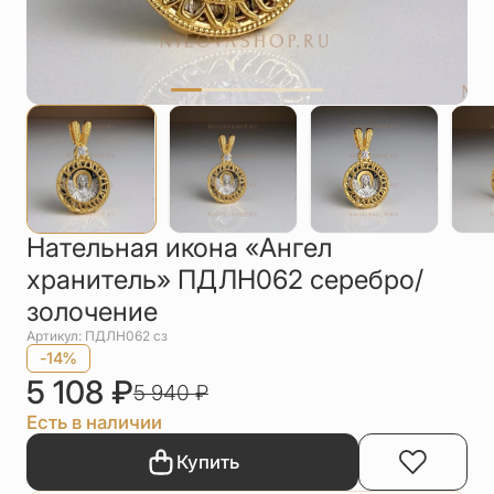
Упаковка
Цепи
Чётки
Шнурки на
шею
Другое
Нательная икона «Ангел
хранитель» ПДЛН062 серебро/
золочение
Артикул: ПДЛН062 сз
-14%
5 108
₽
5 940
₽
Есть в наличии
Купить