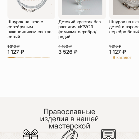
Оставить отзыв
Шнурок на шею с
Детский крестик без
Шнурок на ше
Подтверждаю свое согласие с
серебряным
распятия «КРЭ23
детей и взрос
политикой конфиденциальности
и даю
наконечником светло-
фимиам» серебро/
серебро белы
согласие на обработку персональных
серый
родий
данных
Пока нет отзывов. Будьте первым!
1 310
₽
4 100
₽
1 310
₽
1 127
₽
3 526
₽
1 127
₽
В каталог
Православные
изделия в нашей
мастерской