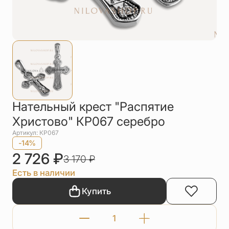
Упаковка
Цепи
Чётки
Шнурки на
шею
Другое
Нательный крест "Распятие
Христово" КР067 серебро
Артикул: КР067
-14%
2 726
₽
3 170
₽
Есть в наличии
Купить
Количество