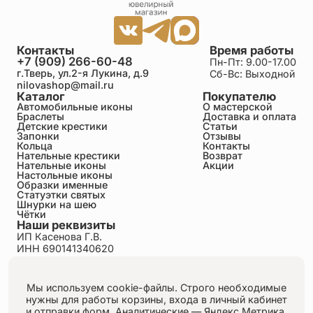
Контакты
Время работы
+7 (909) 266-60-48
Пн-Пт: 9.00-17.00
г.Тверь, ул.2-я Лукина, д.9
Сб-Вс: Выходной
nilovashop@mail.ru
Каталог
Покупателю
Автомобильные иконы
О мастерской
Браслеты
Доставка и оплата
Детские крестики
Статьи
Запонки
Отзывы
Кольца
Контакты
Нательные крестики
Возврат
Нательные иконы
Акции
Настольные иконы
Образки именные
Статуэтки святых
Шнурки на шею
Чётки
Наши реквизиты
ИП Касенова Г.В.
ИНН 690141340620
ОГРНИП 318695200011351
Политика конфиденциальности
Пользовательское соглашение
Мы используем cookie-файлы. Строго необходимые
Публичная оферта
нужны для работы корзины, входа в личный кабинет
Согласие на обработку персональных данных
и отправки форм.
Аналитические — Яндекс.Метрика,