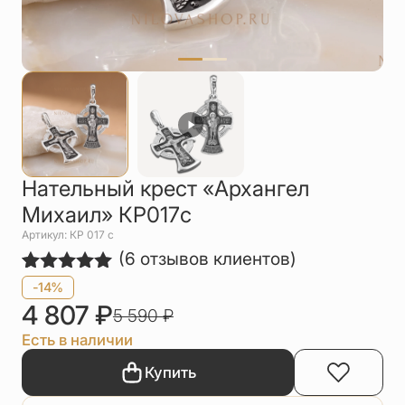
Упаковка
Цепи
Чётки
Шнурки на
шею
Другое
Нательный крест «Архангел
Михаил» КР017с
Артикул: КР 017 c
(
6
отзывов клиентов)
Рейтинг
6
-14%
5.00
из 5
4 807
₽
5 590
₽
на основе
опроса
Есть в наличии
пользователей
Купить