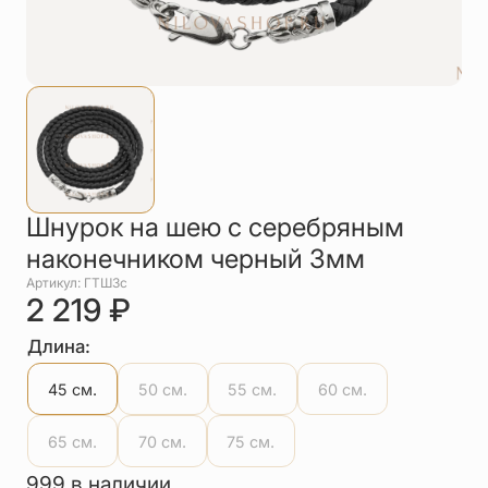
Упаковка
Цепи
Чётки
Шнурки на
шею
Другое
Шнурок на шею с серебряным
наконечником черный 3мм
Артикул: ГТШ3с
2 219
₽
Длина:
45 см.
50 см.
55 см.
60 см.
65 см.
70 см.
75 см.
999 в наличии