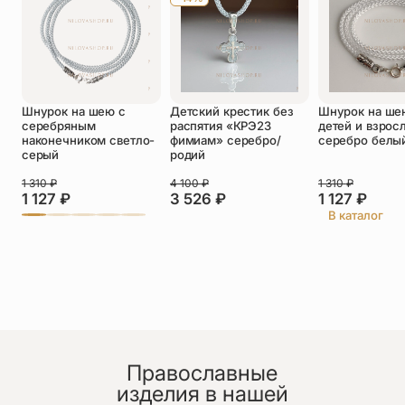
Оставить отзыв
Шнурок на шею с
Детский крестик без
Шнурок на ше
Подтверждаю свое согласие с
серебряным
распятия «КРЭ23
детей и взрос
политикой конфиденциальности
и даю
наконечником светло-
фимиам» серебро/
серебро белы
согласие на обработку персональных
серый
родий
данных
Пока нет отзывов. Будьте первым!
1 310
₽
4 100
₽
1 310
₽
1 127
₽
3 526
₽
1 127
₽
В каталог
Православные
изделия в нашей