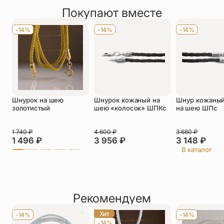
Покупают вместе
Оставить отзыв
Имя
*
-14%
-14%
-14%
Телефон
*
Отзыв
*
Шнурок на шею
Шнурок кожаный на
Шнур кожаный
золотистый
шею «колосок» ШПКс
на шею ШПс
1 740
₽
4 600
₽
3 660
₽
1 496
₽
3 956
₽
3 148
₽
Прикрепить фото
В каталог
До 5 фото, JPG/PNG/WEBP, не более 5 МБ каждое
Рекомендуем
Хит
-14%
-14%
-14%