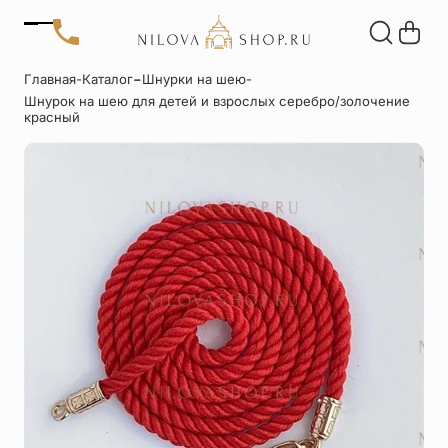
Позвонить
-
Главная
-
Каталог
Шнурки на шею
-
+7 (909) 266-60-48
Шнурок на шею для детей и взрослых серебро/золочение
+7 (906) 655-37-20
Автомобильные
Браслеты
Акции
красный
иконы
Отзывы
Статьи
Детские
Запонки
крестики
Кольца
Настольные
иконы
Нательные
Нательные
крестики
иконы
Образки
Подвески
именные
Складни
Статуэтки
святых