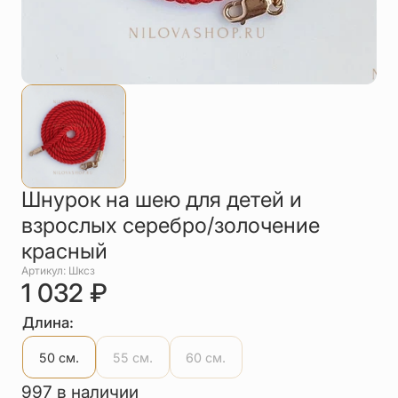
Упаковка
Цепи
Чётки
Шнурки на
шею
Другое
Шнурок на шею для детей и
взрослых серебро/золочение
красный
Артикул: Шксз
1 032
₽
Длина:
50 см.
55 см.
60 см.
997 в наличии