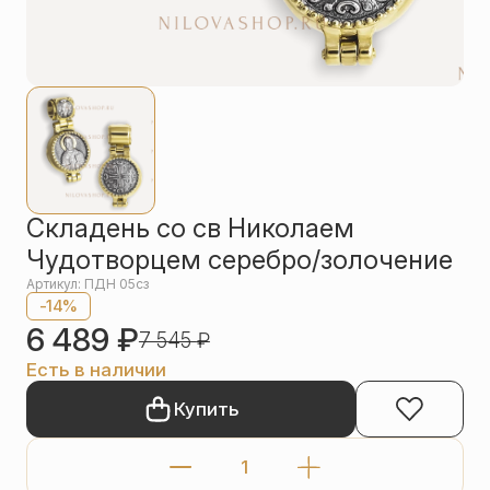
Упаковка
Цепи
Чётки
Шнурки на
шею
Другое
Складень со св Николаем
Чудотворцем серебро/золочение
Артикул: ПДН 05сз
-14%
6 489
₽
7 545
₽
Есть в наличии
Купить
Количество