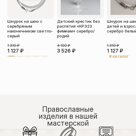
Оставить отзыв
Шнурок на шею с
Детский крестик без
Шнурок на ше
Подтверждаю свое согласие с
серебряным
распятия «КРЭ23
детей и взро
политикой конфиденциальности
и
наконечником светло-
фимиам» серебро/
серебро белы
даю согласие на обработку
серый
родий
персональных данных
Пока нет отзывов. Будьте первым!
1 310
₽
4 100
₽
1 310
₽
1 127
₽
3 526
₽
1 127
₽
В каталог
Православные
изделия в нашей
мастерской