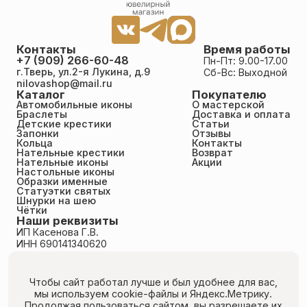
Контакты
Время работы
+7 (909) 266-60-48
Пн-Пт: 9.00-17.00
г.Тверь, ул.2-я Лукина, д.9
Сб-Вс: Выходной
nilovashop@mail.ru
Каталог
Покупателю
Автомобильные иконы
О мастерской
Браслеты
Доставка и оплата
Детские крестики
Статьи
Запонки
Отзывы
Кольца
Контакты
Нательные крестики
Возврат
Нательные иконы
Акции
Настольные иконы
Образки именные
Статуэтки святых
Шнурки на шею
Чётки
Наши реквизиты
ИП Касенова Г.В.
ИНН 690141340620
ОГРНИП 318695200011351
Политика конфиденциальности
Пользовательское соглашение
Чтобы сайт работал лучше и был удобнее для вас,
Публичная оферта
мы используем cookie-файлы
и Яндекс.Метрику.
Согласие на обработку персональных данных
Продолжая пользоваться сайтом, вы разрешаете их