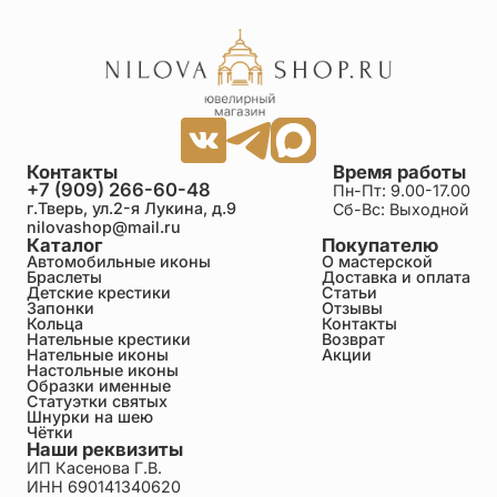
Михаил
30.06.2026
Добрый день! Как его носить? Рыба смотрит
внутрь или наружу?
Контакты
Время работы
+7 (909) 266-60-48
Пн-Пт: 9.00-17.00
г.Тверь, ул.2-я Лукина, д.9
Сб-Вс: Выходной
Юлия
nilovashop@mail.ru
30.06.2026
Каталог
Покупателю
Купила без этого знания и понимания, просто
Автомобильные иконы
О мастерской
увидела и поняла что мне очень нужен такой.
Браслеты
Доставка и оплата
Переводила самостоятельно, искала историю
Детские крестики
Статьи
Запонки
Отзывы
браслета , примерно понимая и про символы и про
Кольца
Контакты
надписи. Сейчас нашла случайно , рада очень!!
Нательные крестики
Возврат
Браслет ношу год, и мочу когда руки мою и
Нательные иконы
Акции
купаюсь , везьде со мной !!! Удобный отличный и
Настольные иконы
Образки именные
интересный !! Все спрашивают где такой купила?
Статуэтки святых
Теперь знаю ответ ))
Шнурки на шею
Чётки
Наши реквизиты
Людмила
ИП Касенова Г.В.
30.06.2026
ИНН 690141340620