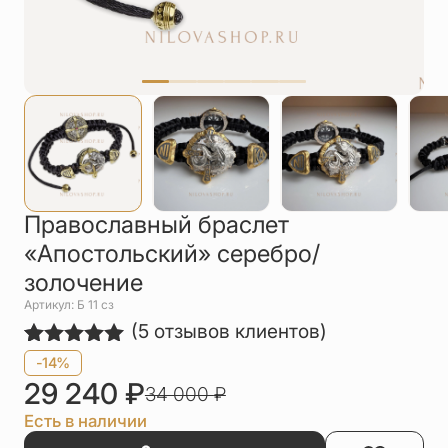
Упаковка
Цепи
Чётки
Шнурки на
шею
Другое
Православный браслет
«Апостольский» серебро/
золочение
Артикул: Б 11 сз
(
5
отзывов клиентов)
Рейтинг
5
-14%
5.00
из 5
29 240
₽
34 000
₽
на основе
опроса
Есть в наличии
пользователей