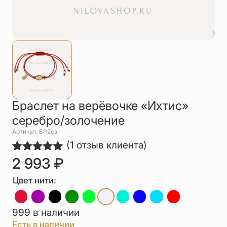
Упаковка
Цепи
Чётки
Шнурки на
шею
Другое
Браслет на верёвочке «Ихтис»
серебро/золочение
Артикул: БР2сз
(
1
отзыв клиента)
2 993
₽
Рейтинг
1
5.00
из 5
на основе
Цвет нити:
опроса
пользователя
999 в наличии
Есть в наличии