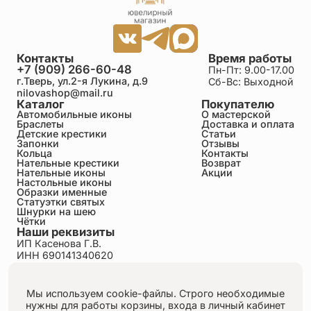
Контакты
Время работы
+7 (909) 266-60-48
Пн-Пт: 9.00-17.00
г.Тверь, ул.2-я Лукина, д.9
Сб-Вс: Выходной
nilovashop@mail.ru
Каталог
Покупателю
Автомобильные иконы
О мастерской
Браслеты
Доставка и оплата
Детские крестики
Статьи
Запонки
Отзывы
Кольца
Контакты
Нательные крестики
Возврат
Нательные иконы
Акции
Настольные иконы
Образки именные
Статуэтки святых
Шнурки на шею
Чётки
Наши реквизиты
ИП Касенова Г.В.
ИНН 690141340620
ОГРНИП 318695200011351
Политика конфиденциальности
Пользовательское соглашение
Мы используем cookie-файлы. Строго необходимые
Публичная оферта
нужны для работы корзины, входа в личный кабинет