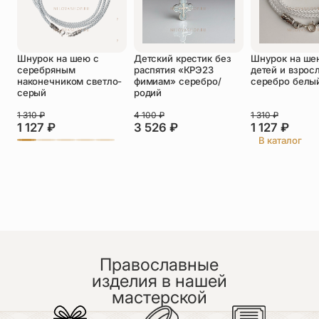
Оставить отзыв
Шнурок на шею с
Детский крестик без
Шнурок на ше
серебряным
распятия «КРЭ23
детей и взрос
Подтверждаю свое согласие с
наконечником светло-
фимиам» серебро/
серебро белы
политикой конфиденциальности
и даю
серый
родий
согласие на обработку персональных
данных
1 310
₽
4 100
₽
1 310
₽
1 127
₽
3 526
₽
1 127
₽
Ксения
В каталог
30.06.2026
Спасибо огромное за браслет, он прекрасен
Православные
изделия в нашей
мастерской