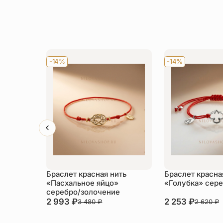
-14%
-14%
Браслет красная нить
Браслет красна
«Пасхальное яйцо»
«Голубка» сер
серебро/золочение
2 993
₽
2 253
₽
3 480
₽
2 620
₽