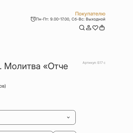
Покупателю
Пн-Пт: 9.00-17.00, Сб-Вс: Выходной
Мои заказы
Доставка и оплата
Возврат товара
Статьи
Контакты
Отзывы
Акции
. Молитва «Отче
Артикул: Б17 с
ов)