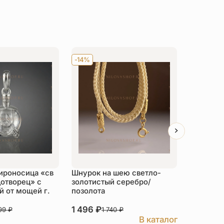
-14%
Хит
-14
ироносица «св
Шнурок на шею светло-
Детский 
отворец» с
золотистый серебро/
распяти
 от мощей г.
позолота
серебро
1 496
₽
3 526
₽
999
₽
1 740
₽
В каталог