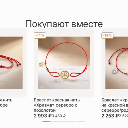
Покупают вместе
-14%
-14%
я нить
Браслет красная нить
Браслет «кр
ебро
«Хризма» серебро с
на красной 
позолотой
серебро/ро
2 993
₽
2 253
₽
3 480
₽
2 62