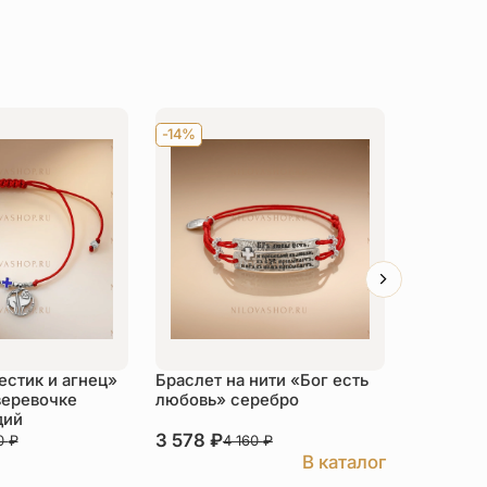
-14%
-14%
естик и агнец»
Браслет на нити «Бог есть
Браслет 
веревочке
любовь» серебро
нити с э
дий
3 578
₽
11 976
₽
0
₽
4 160
₽
В каталог