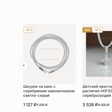
-14%
Хит
-14%
Шнурок на шею с
Детский крести
серебряным наконечником
распятия «КРЭ
светло-серый
серебро/родий
1 127
₽
3 526
₽
1 310
₽
4 100
₽