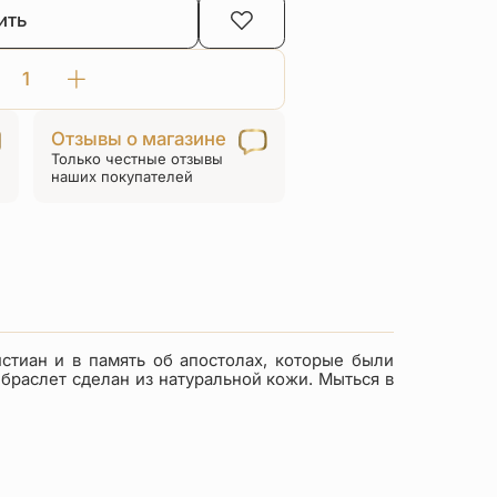
ить
Количество
товара
Отзывы о магазине
Браслет
Только честные отзывы
«Рыба.
наших покупателей
Молитва
«Отче
наш»
стиан и в память об апостолах, которые были
браслет сделан из натуральной кожи. Мыться в