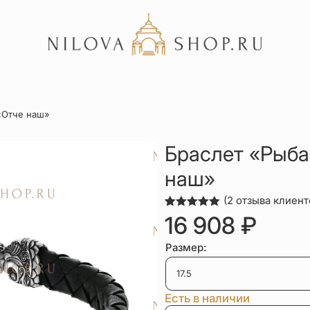
Акции
«Отче наш»
Отзывы
Статьи
Браслет «Рыба
наш»
(
2
отзыва клиент
Рейтинг
2
16 908
₽
5.00
из 5
на основе
опроса
Размер:
пользователей
Есть в наличии