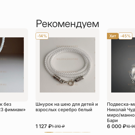
Рекомендуем
-14%
Хит
-45%
к без
Шнурок на шею для детей и
Подвеска-м
23 фимиам»
взрослых серебро белый
Николай Чуд
миро/манной
Бари
1 127
₽
6 000
₽
1 310
₽
10 