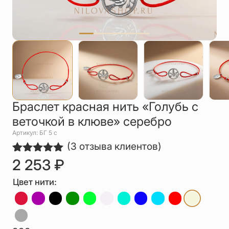
Упаковка
Цепи
Чётки
Шнурки на
шею
Другое
Браслет красная нить «Голубь с
веточкой в клюве» серебро
Артикул: БГ 5 с
(
3
отзыва клиентов)
2 253
₽
Рейтинг
3
5.00
из 5
на основе
Цвет нити:
опроса
пользователей