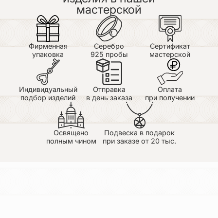
великолепную работу.Удачи вам и процветания.
мастерской
Виктория
30.06.2026
Достоинства: Великолепное
Фирменная
Серебро
Сертификат
качество,превосходная упаковка и полный
упаковка
925 пробы
мастерской
восторг!!!! Благодарю весь коллектив
мастеров,лично Галину,за превосходный
браслет.Желаю всему коллективу
успехов,процветания и терпения,в вашей
Индивидуальный
Отправка
Оплата
кропотливой работе!!!С благодарностью и
подбор изделий
в день заказа
при получении
наилучшими пожеланиями к Вам:Виктория
(Воронеж)
Освящено
Подвеска в подарок
полным чином
при заказе от 20 тыс.