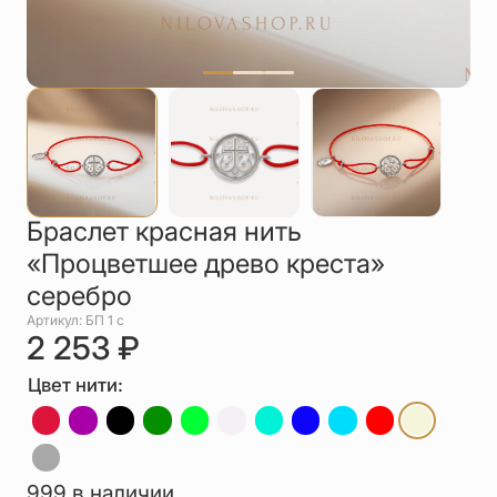
Упаковка
Цепи
Чётки
Шнурки на
шею
Другое
Браслет красная нить
«Процветшее древо креста»
серебро
Артикул: БП 1 с
2 253
₽
Цвет нити:
999 в наличии