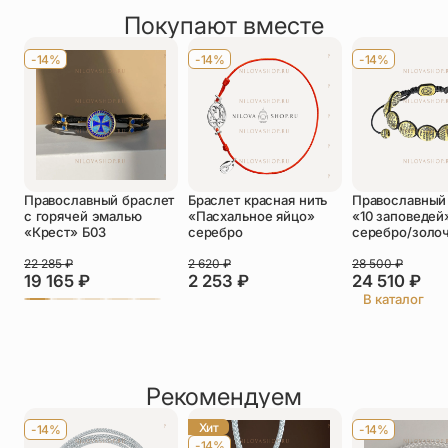
Покупают вместе
Оставить отзыв
Имя
*
-14%
-14%
-14%
Телефон
*
Отзыв
*
Православный браслет
Браслет красная нить
Православный
с горячей эмалью
«Пасхальное яйцо»
«10 заповедей
«Крест» Б03
серебро
серебро/золо
22 285
₽
2 620
₽
28 500
₽
19 165
₽
2 253
₽
24 510
₽
Прикрепить фото
В каталог
До 5 фото, JPG/PNG/WEBP, не более 5 МБ каждое
Рекомендуем
Хит
-14%
-14%
-14%