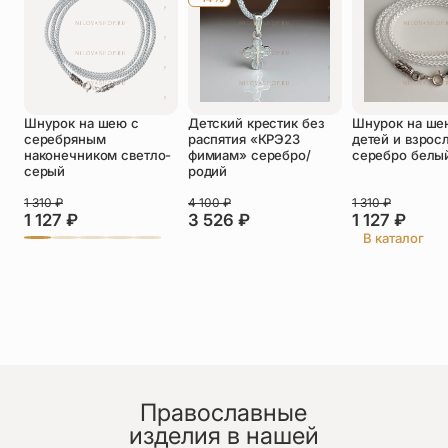
Оставить отзыв
Шнурок на шею с
Детский крестик без
Шнурок на ше
Подтверждаю свое согласие с
серебряным
распятия «КРЭ23
детей и взрос
политикой конфиденциальности
и даю
наконечником светло-
фимиам» серебро/
серебро белы
согласие на обработку персональных
серый
родий
данных
Пока нет отзывов. Будьте первым!
1 310
₽
4 100
₽
1 310
₽
1 127
₽
3 526
₽
1 127
₽
В каталог
Православные
изделия в нашей