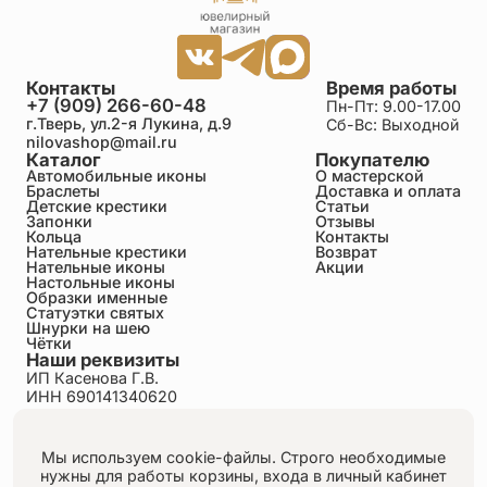
Контакты
Время работы
+7 (909) 266-60-48
Пн-Пт: 9.00-17.00
г.Тверь, ул.2-я Лукина, д.9
Сб-Вс: Выходной
nilovashop@mail.ru
Каталог
Покупателю
Автомобильные иконы
О мастерской
Браслеты
Доставка и оплата
Детские крестики
Статьи
Запонки
Отзывы
Кольца
Контакты
Нательные крестики
Возврат
Нательные иконы
Акции
Настольные иконы
Образки именные
Статуэтки святых
Шнурки на шею
Чётки
Наши реквизиты
ИП Касенова Г.В.
ИНН 690141340620
ОГРНИП 318695200011351
Политика конфиденциальности
Пользовательское соглашение
Мы используем cookie-файлы. Строго необходимые
Публичная оферта
нужны для работы корзины, входа в личный кабинет