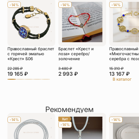
-14%
-14%
-14%
Телефон
*
Отзыв
*
Православный браслет
Браслет «Крест и
Православный
с горячей эмалью
лоза» серебро/
«Многочастны
«Крест» Б06
золочение
серебра с поз
22 285
₽
3 480
₽
15 310
₽
19 165
₽
2 993
₽
13 167
₽
Прикрепить фото
В каталог
До 5 фото, JPG/PNG/WEBP, не более 5 МБ каждое
Рекомендуем
Хит
-14%
-14%
-14%