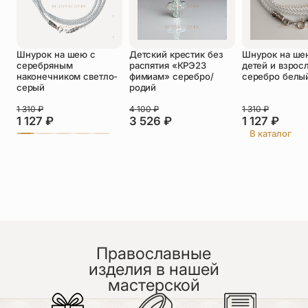
Оставить отзыв
Шнурок на шею с
Детский крестик без
Шнурок на ше
Подтверждаю свое согласие с
серебряным
распятия «КРЭ23
детей и взрос
политикой конфиденциальности
и даю
наконечником светло-
фимиам» серебро/
серебро белы
согласие на обработку персональных
серый
родий
данных
1 310
₽
4 100
₽
1 310
₽
Анна
1 127
₽
3 526
₽
1 127
₽
30.06.2026
В каталог
Чудный браслет, подарила мужу, очень
понравился. Доставка и сервис на высоте.
Спасибо ☺️
Православные
изделия в нашей
мастерской