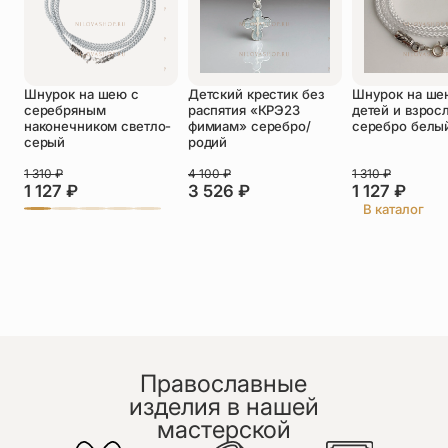
Оставить отзыв
Шнурок на шею с
Детский крестик без
Шнурок на ше
Подтверждаю свое согласие с
серебряным
распятия «КРЭ23
детей и взрос
политикой конфиденциальности
и даю
наконечником светло-
фимиам» серебро/
серебро белы
согласие на обработку персональных
серый
родий
данных
Пока нет отзывов. Будьте первым!
1 310
₽
4 100
₽
1 310
₽
1 127
₽
3 526
₽
1 127
₽
В каталог
Православные
изделия в нашей
мастерской