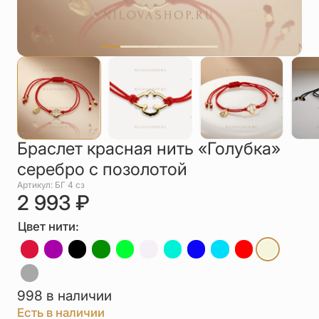
Упаковка
Цепи
Чётки
Шнурки на
шею
Другое
Браслет красная нить «Голубка»
серебро с позолотой
Артикул: БГ 4 сз
2 993
₽
Цвет нити:
998 в наличии
Есть в наличии