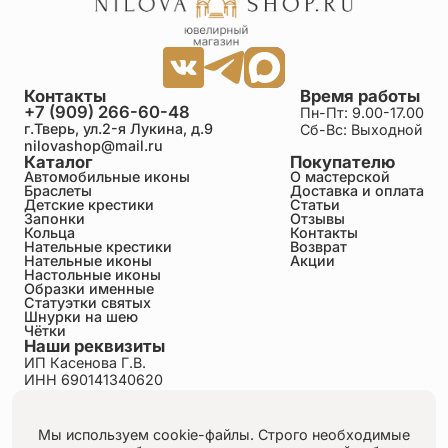
Контакты
Время работы
+7 (909) 266-60-48
Пн-Пт: 9.00-17.00
г.Тверь, ул.2-я Лукина, д.9
Сб-Вс: Выходной
nilovashop@mail.ru
Каталог
Покупателю
Автомобильные иконы
О мастерской
Браслеты
Доставка и оплата
Детские крестики
Статьи
Запонки
Отзывы
Кольца
Контакты
Нательные крестики
Возврат
Нательные иконы
Акции
Настольные иконы
Образки именные
Статуэтки святых
Шнурки на шею
Чётки
Наши реквизиты
ИП Касенова Г.В.
ИНН 690141340620
ОГРНИП 318695200011351
Политика конфиденциальности
Пользовательское соглашение
Мы используем cookie-файлы. Строго необходимые
Публичная оферта