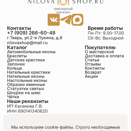
Контакты
Время работы
+7 (909) 266-60-48
Пн-Пт: 9.00-17.00
г.Тверь, ул.2-я Лукина, д.9
Сб-Вс: Выходной
nilovashop@mail.ru
Каталог
Покупателю
Автомобильные иконы
О мастерской
Браслеты
Доставка и оплата
Детские крестики
Статьи
Запонки
Отзывы
Кольца
Контакты
Нательные крестики
Возврат
Нательные иконы
Акции
Настольные иконы
Образки именные
Статуэтки святых
Шнурки на шею
Чётки
Наши реквизиты
ИП Касенова Г.В.
ИНН 690141340620
ОГРНИП 318695200011351
Политика конфиденциальности
Пользовательское соглашение
Мы используем cookie-файлы. Строго необходимые
Публичная оферта