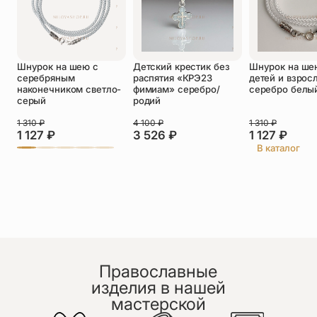
Оставить отзыв
Шнурок на шею с
Детский крестик без
Шнурок на ше
Подтверждаю свое согласие с
серебряным
распятия «КРЭ23
детей и взрос
политикой конфиденциальности
и даю
наконечником светло-
фимиам» серебро/
серебро белы
согласие на обработку персональных
серый
родий
данных
Пока нет отзывов. Будьте первым!
1 310
₽
4 100
₽
1 310
₽
1 127
₽
3 526
₽
1 127
₽
В каталог
Православные
изделия в нашей
мастерской