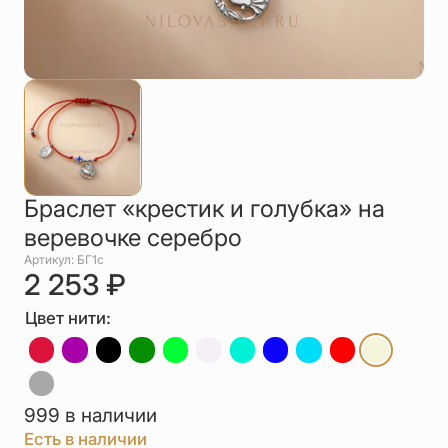
Упаковка
Цепи
Чётки
Шнурки на
шею
Другое
Браслет «крестик и голубка» на
веревочке серебро
Артикул: БГ1с
2 253
₽
Цвет нити:
999 в наличии
Есть в наличии